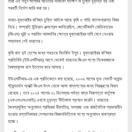
তারা এই নতুন শুল্কের আওতায় থাকবেন যতক্ষণ না চুক্তি চূড়ান্ত হয় এবং
পরবর্তী নির্দেশ জারি করা হয়।
ভারত-যুক্তরাষ্ট্র বাণিজ্য চুক্তি আটকে আছে কৃষি ও গাড়ি খাতসংক্রান্ত বিষয়
নিয়ে। সম্প্রতি ইন্ডিয়ান এক্সপ্রেস জানিয়েছিল, জেনেটিকালি মোডিফায়েড
(জিএম) ভুট্টা ও সয়াবিন আমদানির ক্ষেত্রে যুক্তরাষ্ট্রের দাবি মেনে নেওয়ার
সম্ভাবনা নেই ভারতের।
কৃষি খাত দুই দেশের মধ্যে সবচেয়ে বিতর্কিত ইস্যু। যুক্তরাষ্ট্রের বাণিজ্য
প্রতিনিধি (ইউএসটিআর) আগে থেকেই ভারতের জিএম পণ্যে নিষেধাজ্ঞাকে
বৈষম্যমূলক বলে উল্লেখ করে আসছে।
ইউএসটিআর-এর এক প্রতিবেদনে বলা হয়েছে, ২০০৬ সালের ফুড সেফটি অ্যান্ড
স্ট্যান্ডার্ডস অ্যাক্ট জিএম উৎস থেকে আসা খাদ্যপণ্যের জন্য নিয়ন্ত্রণের বিধান
রেখেছে। তবে ২০২৪ সালের ৩১ ডিসেম্বর পর্যন্ত খাদ্য নিরাপত্তা কর্তৃপক্ষ
(এফএসএসএআই) এখনো চূড়ান্ত নীতিমালা প্রণয়ন করেনি। ভারতের
জৈবপ্রযুক্তি অনুমোদন প্রক্রিয়া ধীরগতির, অস্বচ্ছ এবং রাজনৈতিক প্রভাবাধীন
হওয়ায় রপ্তানিকারক দেশগুলোর বিজ্ঞানভিত্তিক পণ্যে অনুমোদন বাধাগ্রস্ত
হচ্ছে।