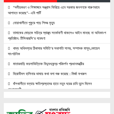
“দলীয়করণ ও শিক্ষাঙ্গনে সন্ত্রাস ফিরিয়ে এনে সরকার জনগণকে দারুণভাবে
আশাহত করেছে”- এবি পার্টি
নোয়াখালীতে পুকুরে পড়ে শিশুর মৃত্যু
তামাকের মোড়কে সচিত্র স্বাস্থ্য সতর্কবাণী থাকলেও আইন মানছে না অধিকাংশ
প্রতিষ্ঠান: টিসিআরসি’র গবেষণা
খাদ্য অধিদপ্তর ঠিকাদার সমিতি’র সভাপতি সাগর, সম্পাদক মাসুদ,কোয়েল
সাংগঠনিক
মাতারবাড়ি কয়লাভিত্তিক বিদ্যুৎকেন্দ্র পরিদর্শন প্রধানমন্ত্রীর
বিরোধীদল হাসিনার ভাষায় কথা বলা শুরু করেছে : মির্জা ফখরুল
বাঁশখালীতে বন্যায় ক্ষতিগ্রস্তদের হাতে নতুন ঘরের চাবি তুলে দিলেন
প্রধানমন্ত্রী
বরিশালে ১৫ দিনব্যাপী বৃক্ষমেলার উদ্বোধন তথ্যমন্ত্রীর
৩১ দফার প্রতিশ্রুতি রক্ষা না করাই কি জুলাই সনদ অক্ষরে অক্ষরে পালনের