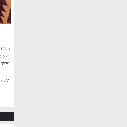
উচ্চশিক্ষার দ্বার খুলতে ‘ওভারসীজ এডুকেয়ার’
ও ‘এডু উইংস হাব’-এর নতুন যাত্রা
জুলাই সনদ বাস্তবায়নের দাবিতে মনোহরগঞ্জে
জামায়াতের গণমিছিল ও সমাবেশ
সাপাহারে তুচ্ছ ঘটনায় দম্পতি কে পিটিয়ে জখম
 সিনিয়র
এককালের আপোষহীন বিএনপি এখন
আপোসকামী হয়ে জনরায় উপেক্ষা করছে
গত ৬ মে
শৃঙ্খলা
মোবাইল রেডিয়েশনের কারণে কোনো ধরনের
স্বাস্থ্যঝুঁকি নেই : বিটিআরসি কমিশনার
ে তিনি
জাতিসংঘের হিসাব ও সরকারি গেজেটের বাইরে
থাকা ৫৬৪ নিহতের পরিচয় প্রকাশের দাবি
বিসিআরএসের
আগামী ৭ আগস্ট অনুরাগের প্রথম
প্রতিষ্ঠাবার্ষিকী
গণভোটের রায়ের আলোকে জুলাই জাতীয় সনদ