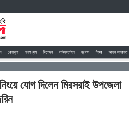
েশ
খেলাধুলা
গণমাধ্যম
বিনোদন
লাইফস্টাইল
প্রবাস
শিক্ষা
আইন আদালত
রেনিংয়ে যোগ দিলেন মিরসরাই উপজেলা
েরিন