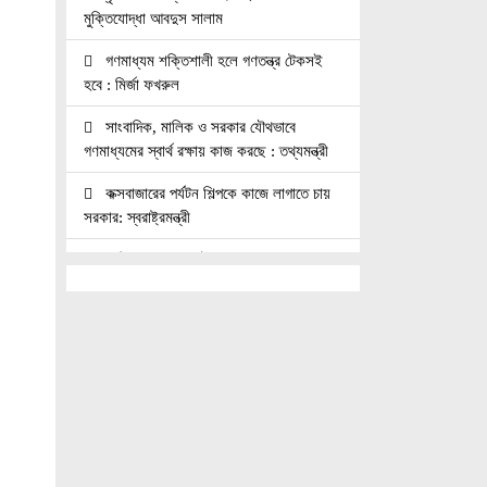
মুক্তিযোদ্ধা আবদুস সালাম
গণমাধ্যম শক্তিশালী হলে গণতন্ত্র টেকসই
হবে : মির্জা ফখরুল
সাংবাদিক, মালিক ও সরকার যৌথভাবে
গণমাধ্যমের স্বার্থ রক্ষায় কাজ করছে : তথ্যমন্ত্রী
কক্সবাজারের পর্যটন শিল্পকে কাজে লাগাতে চায়
সরকার: স্বরাষ্ট্রমন্ত্রী
কাঠমান্ডুতে আন্তর্জাতিক মাতৃভাষা সাংবাদিকতা
সম্মেলন: যোগ দিচ্ছেন বাংলাদেশের আট
সাংবাদিক।।
নয়া পল্টনে স্বেচ্ছাসেবক দলের বৃক্ষরোপণ
কর্মসূচি
৭৫ মিলিয়ন পাউন্ডে আর্সেনালে যোগ দিচ্ছেন
ব্রাজিল তারকা গুইমারেস
জাতিসংঘে জুলাই গণঅভ্যুত্থান দিবস পালিত