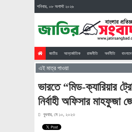
শনিবার, ০৮ অগাস্ট ২০২৬
(current)
জাতীয়
আন্তর্জাতিক
রাজনীতি
অর্থনীতি
বাংলাদ
এই মাত্র পাওয়া
ভারতে “মিড-ক্যারিয়ার ট্
নির্বাহী অফিসার মাহফুজা জ
বুধবার, মে ১০, ২০২৩