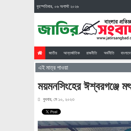
বৃহস্পতিবার, ০৬ অগাস্ট ২০২৬
(current)
জাতীয়
আন্তর্জাতিক
রাজনীতি
অর্থনীতি
বাংলাদ
এই মাত্র পাওয়া
ময়মনসিংহের ঈশ্বরগঞ্জে মৎস
বুধবার, মে ১০, ২০২৩