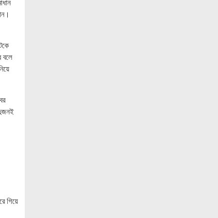
মাধান
নান।
জনগণ পরিবর্তন চেয়েছে বলেই জুলাই আন্দোলন
সফল হয়েছে : প্রধানমন্ত্রী
সৌদি আরবকে বাংলাদেশে বিনিয়োগ বাড়ানোর
আটকে
আহ্বান প্রধানমন্ত্রীর
ে বলে
নিয়ে
আগামীকাল জুলাই স্মৃতি জাদুঘর উদ্বোধন
করবেন প্রধানমন্ত্রী
ের
হাতিয়ায় পুকুরে ভাসছিল অজ্ঞাত ব্যক্তির
 দুজনই
মরদেহ
নোয়াখালীতে মেয়েকে ধর্ষণের অভিযোগে বাবা
গ্রেপ্তার
নোয়াখালীতে ইসলামী মহাসমাবেশের প্রস্তুতি
সম্পন্ন, অংশ নেবেন লক্ষাধিক মানুষ
নোয়াখালীতে ব্যবসায়ীর বাড়িতে দুর্ধর্ষ ডাকাতি,
রে গিয়ে
আহত ৫