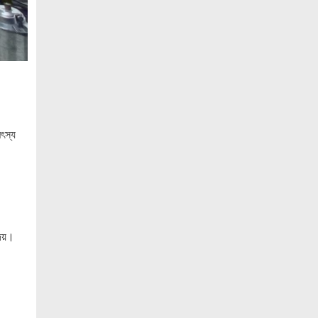
ও ‘এডু উইংস হাব’-এর নতুন যাত্রা
জুলাই সনদ বাস্তবায়নের দাবিতে মনোহরগঞ্জে
জামায়াতের গণমিছিল ও সমাবেশ
সাপাহারে তুচ্ছ ঘটনায় দম্পতি কে পিটিয়ে জখম
এককালের আপোষহীন বিএনপি এখন
আপোসকামী হয়ে জনরায় উপেক্ষা করছে
ৎস্য
মোবাইল রেডিয়েশনের কারণে কোনো ধরনের
স্বাস্থ্যঝুঁকি নেই : বিটিআরসি কমিশনার
জাতিসংঘের হিসাব ও সরকারি গেজেটের বাইরে
থাকা ৫৬৪ নিহতের পরিচয় প্রকাশের দাবি
বিসিআরএসের
দেয়।
আগামী ৭ আগস্ট অনুরাগের প্রথম
প্রতিষ্ঠাবার্ষিকী
গণভোটের রায়ের আলোকে জুলাই জাতীয় সনদ
বাস্তবায়ন করতে হবে – খেলাফত মজলিস