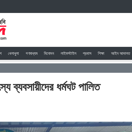
েশ
খেলাধুলা
গণমাধ্যম
বিনোদন
লাইফস্টাইল
প্রবাস
শিক্ষা
আইন আদালত
্য ব্যবসায়ীদের ধর্মঘট পালিত