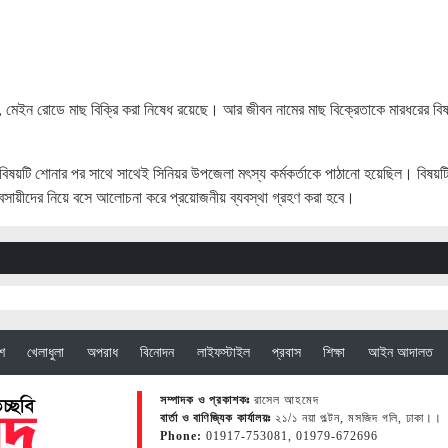
েন, মেইন রোডে মাছ বিক্রি করা নিষেধ রয়েছে। আর জীবন নামের মাছ বিক্রেতাকে মারধরের বি
বিষয়টি শোনার পর সাথে সাথেই সিনিয়র উপজেলা মৎস্য কর্মকর্তাকে পাঠানো হয়েছিল। বিষয়ট
বসায়ীদের নিয়ে বসে আলোচনা করে প্রয়োজনীয় ব্যবস্থা গ্রহণ করা হবে।
েশ
খেলাধুলা
অপরাধ
বিনোদন
লাইফস্টাইল
প্রবাস
শিক্ষা
আইন আদালত
সম্পাদক ও প্রকাশকঃ
রাসেল আহমেদ
বার্তা ও বাণিজ্যিক কার্যালয়ঃ
২১/১ নয়া পল্টন, মসজিদ গলি, ঢাকা।।
Phone:
01917-753081, 01979-672696