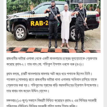
রাজধানীর ভাটারা এলাকা থেকে একটি মানবপাচার চক্রের মূলহোতাকে গ্রেফতার
করেছে র‍্যাব-২। তার নাম মো. শফিকুল ইসলাম ওরফে গুরু (৪৩)।
র‍্যাব বলছে, চারটি মানবপাচার মামলায় আট বছর ধরে পলাতক ছিলেন তিনি।
গতকাল (সোমবার) রাতে রাজধানীর ভাটারা থানা এলাকায় অভিযান চালিয়ে তাকে
গ্রেফতার করা হয়। শফিকুলের গ্রামের বাড়ি ময়মনসিংহের ত্রিশাল উপজেলায়।
তার বাবার নাম জয়েন উদ্দিন হোসেন।
মঙ্গলবার (১৩ জুন) সকালে বিষয়টি নিশ্চিত করেছেন র‍্যাব-২ এর সিনিয়র সহকারী
পরিচালক (মিডিয়া) সিনিয়র সহকারী পুলিশ সুপার শিহাব করিম।