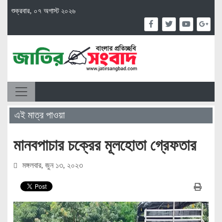
শুক্রবার, ০৭ অগাস্ট ২০২৬
এই মাত্র পাওয়া
মানবপাচার চক্রের মূলহোতা গ্রেফতার
মঙ্গলবার, জুন ১৩, ২০২৩