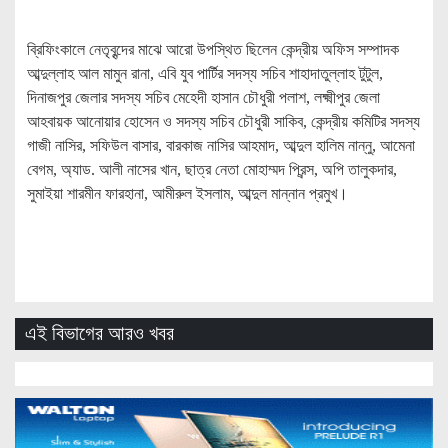
ব্রিফিংকালে নেতৃবৃন্দের মাঝে আরো উপস্থিত ছিলেন কেন্দ্রীয় অফিস সম্পাদক
আব্দুল্লাহ আল মামুন রানা, এবি যুব পার্টির সদস্য সচিব শাহাদাতুল্লাহ টুটুল,
দিনাজপুর জেলার সদস্য সচিব মেহেদী হাসান চৌধুরী পলাশ, লক্ষ্মীপুর জেলা
আহবায়ক আনোয়ার হোসেন ও সদস্য সচিব চৌধুরী সাকিব, কেন্দ্রীয় কমিটির সদস্য
গাজী নাসির, সফিউল বাসার, বারকাজ নাসির আহমাদ, আব্দুল হালিম নান্নু, আমেনা
বেগম, অ্যাড. আলী নাসের খান, ছাত্র নেতা মোহাম্মদ প্রিন্স, অপি তালুকদার,
সুমাইয়া শারমীন ফারহানা, আমীরুল ইসলাম, আব্দুল মান্নান প্রমুখ।
এই বিভাগের আরও খবর