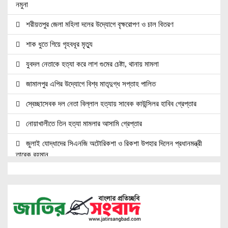
নমুনা
শরীয়তপুর জেলা মহিলা দলের উদ্যোগে বৃক্ষরোপণ ও চাল বিতরণ
শাক ধুতে গিয়ে গৃহবধূর মৃত্যু
যুবদল নেতাকে হত্যা করে লাশ গুমের চেষ্টা, থানায় মামলা
জামালপুর এপির উদ্যোগে বিশ্ব মাতৃদুগ্ধ সপ্তাহ পালিত
স্বেচ্ছাসেবক দল নেতা বিল্লাল হত্যায় সাবেক কাউন্সিলর হাবিব গ্রেপ্তার
নোয়াখালীতে তিন হত্যা মামলার আসামি গ্রেপ্তার
জুলাই যোদ্ধাদের সিএনজি অটোরিকশা ও রিকশা উপহার দিলেন প্রধানমন্ত্রী
তারেক রহমান
জ্বালানি সেক্টরকে অস্থিতিশীল করার চেষ্টা করছে একটি চক্র: প্রধানমন্ত্রী
নোয়াখালীতে ৯৭৯০ ইয়াবাসহ দুই পাচারকারী গ্রেপ্তার
নোয়াখালীতে সিএনজিতে ১১ কেজি গাঁজা, গ্রেপ্তার ১