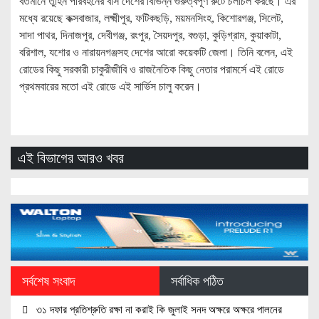
বর্তমানে তুহিন পরিবহনের বাস দেশের বিভিন্ন গুরুত্বপূর্ণ রুটে চলাচল করছে। এর
মধ্যে রয়েছে কক্সবাজার, লক্ষ্মীপুর, ফটিকছড়ি, ময়মনসিংহ, কিশোরগঞ্জ, সিলেট,
সাদা পাথর, দিনাজপুর, দেবীগঞ্জ, রংপুর, সৈয়দপুর, বগুড়া, কুড়িগ্রাম, কুয়াকাটা,
বরিশাল, যশোর ও নারায়নগঞ্জসহ দেশের আরো কয়েকটি জেলা। তিনি বলেন, এই
রোডের কিছু সরকারী চাকুরীজীবি ও রাজনৈতিক কিছু নেতার পরামর্সে এই রোডে
প্রথমবারের মতো এই রোডে এই সার্ভিস চালু করেন।
এই বিভাগের আরও খবর
সর্বশেষ সংবাদ
সর্বাধিক পঠিত
৩১ দফার প্রতিশ্রুতি রক্ষা না করাই কি জুলাই সনদ অক্ষরে অক্ষরে পালনের