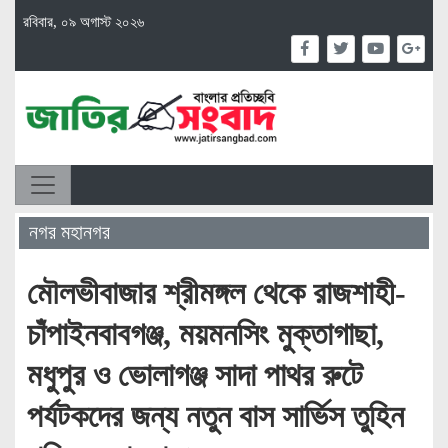
রবিবার, ০৯ অগাস্ট ২০২৬
নগর মহানগর
মৌলভীবাজার শ্রীমঙ্গল থেকে রাজশাহী-
চাঁপাইনবাবগঞ্জ, ময়মনসিং মুক্তাগাছা,
মধুপুর ও ভোলাগঞ্জ সাদা পাথর রুটে
পর্যটকদের জন্য নতুন বাস সার্ভিস তুহিন