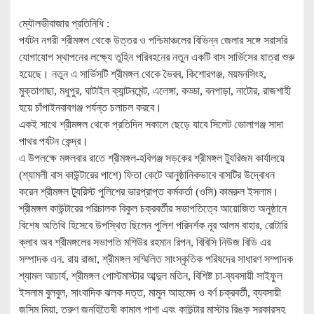
ম্যৌলভীবাজার প্রতিনিধি :
পর্যটন নগরী শ্রীমঙ্গল থেকে উত্তর ও পশ্চিমাঞ্চলের বিভিন্ন জেলার সঙ্গে সরাসরি
যোগাযোগ স্থাপনের লক্ষ্যে তুহিন পরিবহনের নতুন একটি বাস সার্ভিসের যাত্রা শুরু
হয়েছে। নতুন এ সার্ভিসটি শ্রীমঙ্গল থেকে ভৈরব, কিশোরগঞ্জ, ময়মনসিংহ,
মুক্তাগাছা, মধুপুর, ঘাটাইল ক্যান্টনমেন্ট, এলেঙ্গা, কড্ডা, বনপাড়া, নাটোর, রাজশাহী
হয়ে চাঁপাইনবাবগঞ্জ পর্যন্ত চলাচল করবে।
একই সাথে শ্রীমঙ্গল থেকে প্রতিদিন সকালে ছেড়ে যাবে সিলেট ভোলাগঞ্জ সাদা
পাথর পর্যটন কেন্দ্র।
এ উপলক্ষে মঙ্গলবার রাতে শ্রীমঙ্গল-হবিগঞ্জ সড়কের শ্রীমঙ্গল ট্যুরিজম কার্যালয়ে
(শ্যামলী বাস কাউন্টারের পাশে) ফিতা কেটে আনুষ্ঠানিকভাবে বাসটির উদ্বোধন
করেন শ্রীমঙ্গল ট্যুরিস্ট পুলিশের ভারপ্রাপ্ত কর্মকর্তা (ওসি) কামরুল ইসলাম।
শ্রীমঙ্গল কাউন্টারের পরিচালক বিকুল চক্রবর্তীর সভাপতিত্বে আয়োজিত অনুষ্ঠানে
বিশেষ অতিথি হিসেবে উপস্থিত ছিলেন পুলিশ পরিদর্শক নূর আলম বাহার, রোটারি
ক্লাব অব শ্রীমঙ্গলের সভাপতি মশিউর রহমান রিপন, বিবিসি নিউজ বিডি এর
সম্পাদক এন. রায় রাজা, শ্রীমঙ্গল সম্মিলিত সাংস্কৃতিক পরিষদের সাধারণ সম্পাদক
শ্যামল আচার্য, শ্রীমঙ্গল পোস্টমাস্টার আব্দুল মতিন, বিশিষ্ট চা-ব্যবসায়ী সাইফুল
ইসলাম বুলবুল, সাংবাদিক ঝলক দত্ত, মামুন আহমেদ ও বর্ণ চক্রবর্তী, ব্যবসায়ী
জসিম মিয়া, তরুণ জনহিতৈষী কামাল পাশা এবং কাউন্টার মাস্টার রিঙ্কু সরকারসহ