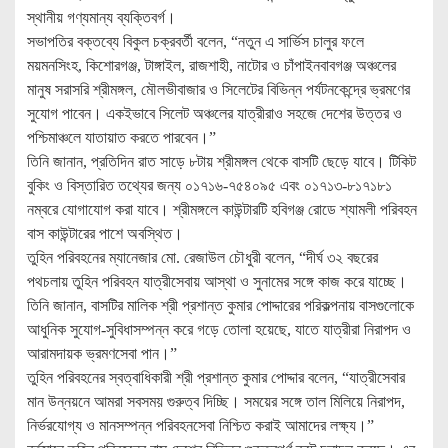
স্থানীয় গণ্যমান্য ব্যক্তিবর্গ।
সভাপতির বক্তব্যে বিকুল চক্রবর্তী বলেন, “নতুন এ সার্ভিস চালুর ফলে
ময়মনসিংহ, কিশোরগঞ্জ, টাঙ্গাইল, রাজশাহী, নাটোর ও চাঁপাইনবাবগঞ্জ অঞ্চলের
মানুষ সরাসরি শ্রীমঙ্গল, মৌলভীবাজার ও সিলেটের বিভিন্ন পর্যটনকেন্দ্রে ভ্রমণের
সুযোগ পাবেন। একইভাবে সিলেট অঞ্চলের যাত্রীরাও সহজে দেশের উত্তর ও
পশ্চিমাঞ্চলে যাতায়াত করতে পারবেন।”
তিনি জানান, প্রতিদিন রাত সাড়ে ৮টায় শ্রীমঙ্গল থেকে বাসটি ছেড়ে যাবে। টিকিট
বুকিং ও বিস্তারিত তথ্যের জন্য ০১৭১৬-৭৫৪০৯৫ এবং ০১৭১৩-৮১৭১৮১
নম্বরে যোগাযোগ করা যাবে। শ্রীমঙ্গলে কাউন্টারটি হবিগঞ্জ রোডে শ্যামলী পরিবহন
বাস কাউন্টারের পাশে অবস্থিত।
তুহিন পরিবহনের ম্যানেজার মো. রেজাউল চৌধুরী বলেন, “দীর্ঘ ৩২ বছরের
পথচলায় তুহিন পরিবহন যাত্রীসেবায় আস্থা ও সুনামের সঙ্গে কাজ করে যাচ্ছে।
তিনি জানান, বাসটির মালিক শ্রী প্রশান্ত কুমার পোদ্দারের পরিকল্পনায় বাসগুলোকে
আধুনিক সুযোগ-সুবিধাসম্পন্ন করে গড়ে তোলা হয়েছে, যাতে যাত্রীরা নিরাপদ ও
আরামদায়ক ভ্রমণসেবা পান।”
তুহিন পরিবহনের স্বত্বাধিকারী শ্রী প্রশান্ত কুমার পোদ্দার বলেন, “যাত্রীসেবার
মান উন্নয়নে আমরা সবসময় গুরুত্ব দিচ্ছি। সময়ের সঙ্গে তাল মিলিয়ে নিরাপদ,
নির্ভরযোগ্য ও মানসম্পন্ন পরিবহনসেবা নিশ্চিত করাই আমাদের লক্ষ্য।”