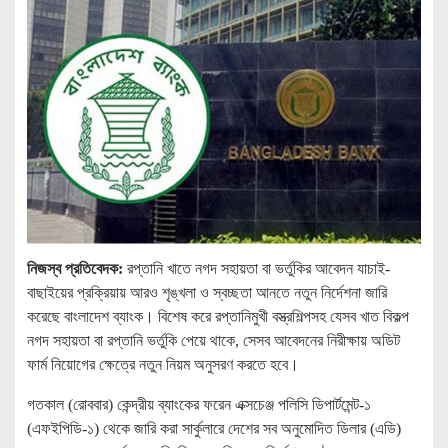
নিজস্ব প্রতিবেদক:
রপ্তানি খাতে নগদ সহায়তা বা ভর্তুকির আবেদন যাচাই-
বাছাইয়ের প্রক্রিয়ায় আরও শৃঙ্খলা ও স্বচ্ছতা আনতে নতুন নির্দেশনা জারি
করেছে বাংলাদেশ ব্যাংক। বিশেষ করে রপ্তানিমুখী বস্ত্রশিল্পসহ যেসব খাত বিকল্প
নগদ সহায়তা বা রপ্তানি ভর্তুকি পেয়ে থাকে, সেসব আবেদনের নিরীক্ষায় অডিট
ফার্ম নিয়োগের ক্ষেত্রে নতুন নিয়ম অনুসরণ করতে হবে।
গতকাল (রোববার) কেন্দ্রীয় ব্যাংকের ফরেন এক্সচেঞ্জ পলিসি ডিপার্টমেন্ট-১
(এফইপিডি-১) থেকে জারি করা সার্কুলারে দেশের সব অনুমোদিত ডিলার (এডি)