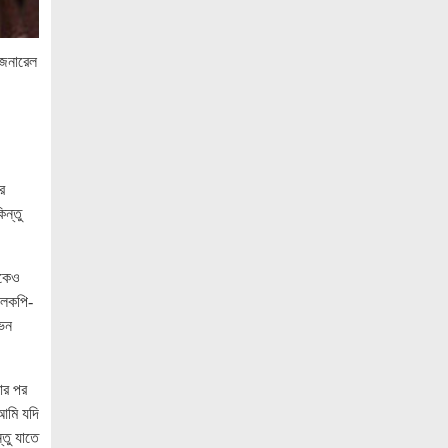
ও ‘এডু উইংস হাব’-এর নতুন যাত্রা
জুলাই সনদ বাস্তবায়নের দাবিতে মনোহরগঞ্জে
জেনারেল
জামায়াতের গণমিছিল ও সমাবেশ
সাপাহারে তুচ্ছ ঘটনায় দম্পতি কে পিটিয়ে জখম
এককালের আপোষহীন বিএনপি এখন
আপোসকামী হয়ে জনরায় উপেক্ষা করছে
র
মোবাইল রেডিয়েশনের কারণে কোনো ধরনের
ন্তু
স্বাস্থ্যঝুঁকি নেই : বিটিআরসি কমিশনার
জাতিসংঘের হিসাব ও সরকারি গেজেটের বাইরে
িকেও
থাকা ৫৬৪ নিহতের পরিচয় প্রকাশের দাবি
ফুলকপি-
বিসিআরএসের
ভেন
আগামী ৭ আগস্ট অনুরাগের প্রথম
প্রতিষ্ঠাবার্ষিকী
সার পর
আমি যদি
গণভোটের রায়ের আলোকে জুলাই জাতীয় সনদ
্তু যাতে
বাস্তবায়ন করতে হবে – খেলাফত মজলিস