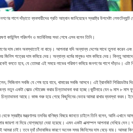
র পাশে দাঁড়াতে ব্যবসায়ীদের প্রতি আহ্বান জানিয়েছেন স্বরাষ্ট্র উপদেষ্টা লেফটেন্যান্ট 
 গবেষণা কাউন্সিল পরিদর্শন ও মতবিনিময় সভা শেষে এসব বলেন তিনি।
ত্যপণের দাম কোন অবস্থাতেই না বাড়ে। আপনারা যদি অন্যান্য দেশের সাথে তুলনা করেন এবং
য় জিনিস পত্রের দাম কমিয়ে দেয়। অন্যান্য ধর্মের মানুষও দাম কমিয়ে দেয়। কিন্তু আমাদে
রকেই বলতে হবে, যে তোমরা এই সময়ে লাভের পরিমাণ কমিয়ে জনগণের পাশে দাঁড়াও। এটা কি
বলেন, সিজিনাল সবজি যে শেষ হয়ে যাবে, খামারের সবজি আসবে। এই ট্রানজিট পিরিয়ডটার দ
ন্য নতুন একটা কোল্ড স্টোরেজ করার চিন্তাভাবনা করা হচ্ছে।কন্টিনারে যেন ৬ মাস ৮ মাস 
া চিন্তাভাবনা আছে। কাজ শুরু হয়ে গেছে কিছুদিনের ভেতর আমরা রাখার ব্যবস্থা করব। ই
ণালয় থেকে স্বরাষ্ট্র মন্ত্রণালয় তদবির বাণিজ্য বিষয়ে জানতে চাইলে তিনি বলেন, আমি এখানে আ
র জায়গা না দিয়ে যোগ্যছাড়া দেয়া হয়েছে। এমন একটা এক্সাম্পল আপনারা দেখিয়ে দেন। 
ই আমরা চাই। তবে হ্যাঁ চাঁদাবাজির কারণে অনেক সময় জিনিসের দাম বেড়ে যায়। আমরা কিন