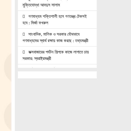
মুক্তিযোদ্ধা আবদুস সালাম
গণমাধ্যম শক্তিশালী হলে গণতন্ত্র টেকসই
হবে : মির্জা ফখরুল
সাংবাদিক, মালিক ও সরকার যৌথভাবে
গণমাধ্যমের স্বার্থ রক্ষায় কাজ করছে : তথ্যমন্ত্রী
কক্সবাজারের পর্যটন শিল্পকে কাজে লাগাতে চায়
সরকার: স্বরাষ্ট্রমন্ত্রী
কাঠমান্ডুতে আন্তর্জাতিক মাতৃভাষা সাংবাদিকতা
সম্মেলন: যোগ দিচ্ছেন বাংলাদেশের আট
সাংবাদিক।।
নয়া পল্টনে স্বেচ্ছাসেবক দলের বৃক্ষরোপণ
কর্মসূচি
৭৫ মিলিয়ন পাউন্ডে আর্সেনালে যোগ দিচ্ছেন
ব্রাজিল তারকা গুইমারেস
জাতিসংঘে জুলাই গণঅভ্যুত্থান দিবস পালিত