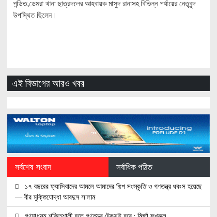
পন্ডিত,ডেমরা থানা ছাত্রদলের আহবায়ক মাসুদ রানাসহ বিভিন্ন পর্যায়ের নেতৃবৃন্দ
উপস্থিত ছিলেন।
এই বিভাগের আরও খবর
সর্বশেষ সংবাদ
সর্বাধিক পঠিত
১৭ বছরের ফ্যাসিবাদের আমলে আমাদের শিল্প সংস্কৃতি ও গণতন্ত্র ধবংস হয়েছে
— বীর মুক্তিযোদ্ধা আবদুস সালাম
গণমাধ্যম শক্তিশালী হলে গণতন্ত্র টেকসই হবে : মির্জা ফখরুল