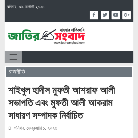
রবিবার, ০৯ অগাস্ট ২০২৬
রাজনীতি
শাইখুল হাদীস মুফতী আশরাফ আলী
সভাপতি এবং মুফতী আলী আকরাম
সাধারণ সম্পাদক নির্বাচিত
শনিবার, ফেব্রুয়ারি ১, ২০২৫