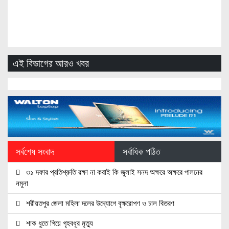
এই বিভাগের আরও খবর
সর্বশেষ সংবাদ
সর্বাধিক পঠিত
৩১ দফার প্রতিশ্রুতি রক্ষা না করাই কি জুলাই সনদ অক্ষরে অক্ষরে পালনের
নমুনা
শরীয়তপুর জেলা মহিলা দলের উদ্যোগে বৃক্ষরোপণ ও চাল বিতরণ
শাক ধুতে গিয়ে গৃহবধূর মৃত্যু