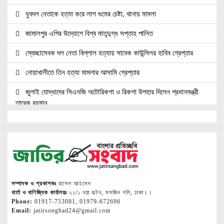
যুবদল নেতাকে হত্যা করে লাশ গুমের চেষ্টা, থানায় মামলা
জামালপুর এপির উদ্যোগে বিশ্ব মাতৃদুগ্ধ সপ্তাহ পালিত
স্বেচ্ছাসেবক দল নেতা বিল্লাল হত্যায় সাবেক কাউন্সিলর হাবিব গ্রেপ্তার
নোয়াখালীতে তিন হত্যা মামলার আসামি গ্রেপ্তার
জুলাই যোদ্ধাদের সিএনজি অটোরিকশা ও রিকশা উপহার দিলেন প্রধানমন্ত্রী
তারেক রহমান
জ্বালানি সেক্টরকে অস্থিতিশীল করার চেষ্টা করছে একটি চক্র: প্রধানমন্ত্রী
নোয়াখালীতে ৯৭৯০ ইয়াবাসহ দুই পাচারকারী গ্রেপ্তার
নোয়াখালীতে সিএনজিতে ১১ কেজি গাঁজা, গ্রেপ্তার ১
নোয়াখালীতে বিএনপি নেতাকে গুলি, লাগল সহযোগীর বুকে
সম্পাদক ও প্রকাশকঃ
রাসেল আহমেদ
বার্তা ও বাণিজ্যিক কার্যালয়ঃ
২১/১ নয়া পল্টন, মসজিদ গলি, ঢাকা।।
দলকে সুসংগঠিত ও জনমুখী করতে নেতাকর্মীদের ঐক্যবদ্ধ হওয়ার আহ্বান
Phone:
01917-753081, 01979-672696
Email:
jatirsongbad24@gmail.com
শ্রীমঙ্গলের এমপি মুজিবের