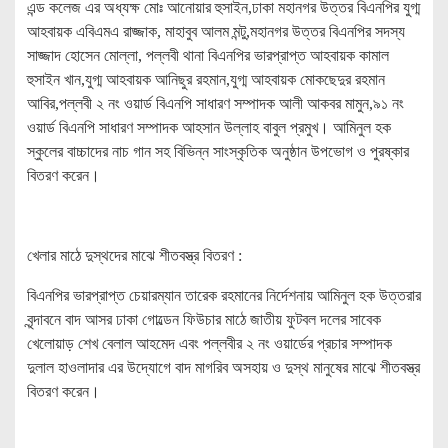
এন্ড কলেজ এর অধ্যক্ষ মোঃ আনোয়ার হুসাইন,ঢাকা মহানগর উত্তর বিএনপির যুগ্ম
আহবায়ক এবিএমএ রাজ্জাক, মাহাবুব আলম মন্টু,মহানগর উত্তর বিএনপির সদস্য
সাজ্জাদ হোসেন মোল্লা, পল্লবী থানা বিএনপির ভারপ্রাপ্ত আহবায়ক কামাল
হুসাইন খান,যুগ্ম আহবায়ক আনিছুর রহমান,যুগ্ম আহবায়ক মোকছেদুর রহমান
আবির,পল্লবী ২ নং ওয়ার্ড বিএনপি সাধারণ সম্পাদক আলী আকবর মামুন,৯১ নং
ওয়ার্ড বিএনপি সাধারণ সম্পাদক আহসান উল্লাহ বাবুল প্রমুখ। আমিনুল হক
স্কুলের বাচ্চাদের নাচ গান সহ বিভিন্ন সাংস্কৃতিক অনুষ্ঠান উপভোগ ও পুরষ্কার
বিতরণ করেন।
খেলার মাঠে দুস্থদের মাঝে শীতবস্ত্র বিতরণ :
বিএনপির ভারপ্রাপ্ত চেয়ারম্যান তারেক রহমানের নির্দেশনায় আমিনুল হক উত্তরার
বৃন্দাবনে বাদ আসর ঢাকা গোল্ডেন ফিউচার মাঠে জাতীয় ফুটবল দলের সাবেক
খেলোয়াড় শেখ বেলাল আহমেদ এবং পল্লবীর ২ নং ওয়ার্ডের প্রচার সম্পাদক
দুলাল হাওলাদার এর উদ্যোগে বাদ মাগরিব অসহায় ও দুস্থ মানুষের মাঝে শীতবস্ত্র
বিতরণ করেন।