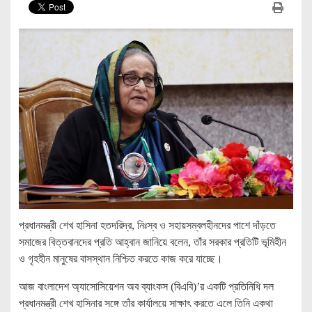
প্রধানমন্ত্রী শেখ হাসিনা হতদরিদ্র, নিঃস্ব ও সহায়সম্বলহীনদের পাশে দাঁড়তে
সমাজের বিত্তবানদের প্রতি আহ্বান জানিয়ে বলেন, তাঁর সরকার প্রতিটি ভূমিহীন
ও গৃহহীন মানুষের বাসস্থান নিশ্চিত করতে কাজ করে যাচ্ছে।
আজ বাংলাদেশ অ্যাসোসিয়েশন অব ব্যাংকস (বিএবি)’র একটি প্রতিনিধি দল
প্রধানমন্ত্রী শেখ হাসিনার সঙ্গে তাঁর কার্যালয়ে সাক্ষাৎ করতে এলে তিনি একথা