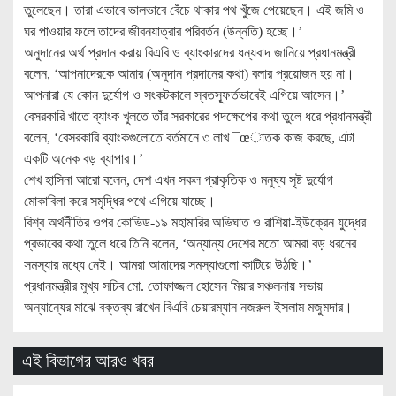
তুলেছেন। তারা এভাবে ভালভাবে বেঁচে থাকার পথ খুঁজে পেয়েছেন। এই জমি ও
ঘর পাওয়ার ফলে তাদের জীবনযাত্রার পরিবর্তন (উন্নতি) হচ্ছে।’
অনুদানের অর্থ প্রদান করায় বিএবি ও ব্যাংকারদের ধন্যবাদ জানিয়ে প্রধানমন্ত্রী
বলেন, ‘আপনাদেরকে আমার (অনুদান প্রদানের কথা) বলার প্রয়োজন হয় না।
আপনারা যে কোন দুর্যোগ ও সংকটকালে স্বতস্ফূর্তভাবেই এগিয়ে আসেন।’
বেসরকারি খাতে ব্যাংক খুলতে তাঁর সরকারের পদক্ষেপের কথা তুলে ধরে প্রধানমন্ত্রী
বলেন, ‘বেসরকারি ব্যাংকগুলোতে বর্তমানে ৩ লাখ ¯œাতক কাজ করছে, এটা
একটি অনেক বড় ব্যাপার।’
শেখ হাসিনা আরো বলেন, দেশ এখন সকল প্রাকৃতিক ও মনুষ্য সৃষ্ট দুর্যোগ
মোকাবিলা করে সমৃদ্ধির পথে এগিয়ে যাচ্ছে।
বিশ্ব অর্থনীতির ওপর কোভিড-১৯ মহামারির অভিঘাত ও রাশিয়া-ইউক্রেন যুদ্ধের
প্রভাবের কথা তুলে ধরে তিনি বলেন, ‘অন্যান্য দেশের মতো আমরা বড় ধরনের
সমস্যার মধ্যে নেই। আমরা আমাদের সমস্যাগুলো কাটিয়ে উঠছি।’
প্রধানমন্ত্রীর মুখ্য সচিব মো. তোফাজ্জল হোসেন মিয়ার সঞ্চলনায় সভায়
অন্যান্যের মাঝে বক্তব্য রাখেন বিএবি চেয়ারম্যান নজরুল ইসলাম মজুমদার।
এই বিভাগের আরও খবর