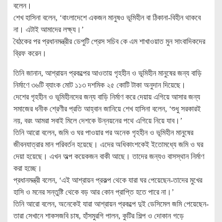
বলেন।
শেখ হাসিনা বলেন, ‘বাংলাদেশে একজন মানুষও ভূমিহীন বা ঠিকানা-বিহীন থাকবে
না। এটাই আমাদের লক্ষ্য।’
বৈঠকের পর প্রধানমন্ত্রীর ডেপুটি প্রেস সচিব কে এম শাখাওয়াত মুন সাংবাদিকদের
ব্রিফ করেন।
তিনি জানান, আশ্রায়ন প্রকল্পের আওতায় গৃহহীন ও ভূমিহীন মানুষের জন্য বাড়ি
নির্মাণে ৩৬টি ব্যাংক মোট ১১৩ দশমিক ২৫ কোটি টাকা অনুদান দিয়েছে।
দেশের গৃহহীন ও ভূমিহীনদের জন্য বাড়ি নির্মাণ করে দেয়ায় এগিয়ে আসার জন্য
সমাজের ধনীক শ্রেণীর প্রতি আহ্বান জানিয়ে শেখ হাসিনা বলেন, ‘শুধু সরকারই
নয়, বরং আমরা সবাই মিলে দেশকে উন্নয়নের পথে এগিয়ে নিয়ে যাব।’
তিনি আরো বলেন, জমি ও ঘর পাওয়ার পর অনেক গৃহহীন ও ভূমিহীন মানুষের
জীবনযাত্রার মান পরিবর্তন হয়েছে। এদের অধিকাংশকেই ইতোমধ্যে জমি ও ঘর
দেয়া হয়েছে। এখন অল্প কয়েকজন বাকী আছে। তাদের জন্যও বাসস্থান নির্মাণ
করা হচ্ছে।
প্রধানমন্ত্রী বলেন, ‘এই আশ্রায়ন প্রকল্প থেকে যারা ঘর পেয়েছেন-তাদের মুখের
হাসি ও মনের সন্তুষ্টি থেকে বড় আর কোন প্রাপ্তি হতে পারে না।’
তিনি আরো বলেন, অনেকেই যারা আশ্রায়ন প্রকল্পে দুই ডেসিমেল জমি পেয়েছেন-
তারা সেখানে শাকসজবি চাষ, হাঁসমুরগি পালন, কুটির শিল্প ও দোকান গড়ে