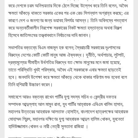
করে দেশকে চরম অনিশ্চয়তার দিকে ঠেলে দিচ্ছে উল্লেখ করে তিনি বলেন, অবৈধ
ক্ষমতা আঁকড়ে থাকতে সরকার একের পর এক রেড সিগন্যাল অগ্রাহ্য করছে; এর
কারণে দেশ ও জনগণের জন্য ভয়াবহ বিপর্যয় আসন্ন। তিনি অবিলম্বে পদত্যাগ
করে অন্তবর্তীকালীন নিরপেক্ষ সরকারের নিকট ক্ষমতা হস্তান্তর অথবা বিকল্প
হিসেবে জাতিসংঘের তত্ত্বাবধানে নির্বাচনের দাবি জানান।
সভাপতির বক্তব্যে বিএম নাজমূল হক বলেন; স্বৈরাচারী সরকারের দূঃশাসনের
বিরুদ্ধে দেশের কোটি কোটি মানুষ আজ ঐক্যবদ্ধ। দূর্নীতি, অর্থপাচার, লুটপাট,
দ্রব্যমূল্যের সীমাহীন উর্ধগতির বিরুদ্ধে যত ক্ষোভ মানুষের মনে জমা হয়েছে,
তাতে পরিস্থিতি খুবই পরিস্কার, অবৈধ এই সরকারকে এবার ক্ষমতা ছাড়তেই
হবে। জনদাবি উপেক্ষা করে ক্ষমতা আঁকড়ে থেকে থাকার পরিণাম শুভ হবেনা বলে
তিনি হুশিয়ারী উচ্চারণ করেন।
সমাবেশে আরও বক্তব্য রাখেন পার্টির যুগ্ম সদস্য সচিব ও কেন্দ্রীয় দফতর
সম্পাদক আব্দুল্লাহ আল মামুন রানা, যুব পার্টির আহ্বায়ক এবিএম খালিদ হাসান,
মহানগর উত্তরের আহবায়ক আলতাফ হোসাইন, বাংলাদেশ ছাত্রপক্ষের আহবায়ক
মোহাম্মদ প্রিন্স, মহানগর দক্ষিণের যুগ্ম আহবায়ক আব্দুল হালিম খোকন, যুবনেতা
হাদিউজ্জামান খোকন ও নারী নেত্রী সুলতানা রাজিয়া ।