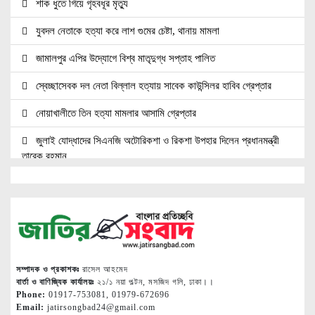
শাক ধুতে গিয়ে গৃহবধূর মৃত্যু
যুবদল নেতাকে হত্যা করে লাশ গুমের চেষ্টা, থানায় মামলা
জামালপুর এপির উদ্যোগে বিশ্ব মাতৃদুগ্ধ সপ্তাহ পালিত
স্বেচ্ছাসেবক দল নেতা বিল্লাল হত্যায় সাবেক কাউন্সিলর হাবিব গ্রেপ্তার
নোয়াখালীতে তিন হত্যা মামলার আসামি গ্রেপ্তার
জুলাই যোদ্ধাদের সিএনজি অটোরিকশা ও রিকশা উপহার দিলেন প্রধানমন্ত্রী
তারেক রহমান
জ্বালানি সেক্টরকে অস্থিতিশীল করার চেষ্টা করছে একটি চক্র: প্রধানমন্ত্রী
নোয়াখালীতে ৯৭৯০ ইয়াবাসহ দুই পাচারকারী গ্রেপ্তার
নোয়াখালীতে সিএনজিতে ১১ কেজি গাঁজা, গ্রেপ্তার ১
নোয়াখালীতে বিএনপি নেতাকে গুলি, লাগল সহযোগীর বুকে
সম্পাদক ও প্রকাশকঃ
রাসেল আহমেদ
বার্তা ও বাণিজ্যিক কার্যালয়ঃ
২১/১ নয়া পল্টন, মসজিদ গলি, ঢাকা।।
দলকে সুসংগঠিত ও জনমুখী করতে নেতাকর্মীদের ঐক্যবদ্ধ হওয়ার আহ্বান
Phone:
01917-753081, 01979-672696
Email:
jatirsongbad24@gmail.com
শ্রীমঙ্গলের এমপি মুজিবের