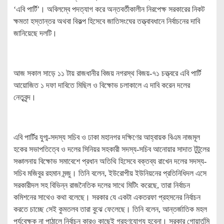
‘এবি পার্টি’। অবিলম্বে পদত্যাগ করে অন্তবর্তীকালীন নিরপেক্ষ সরকারের নিকট
ক্ষমতা হস্তান্তর অথবা বিকল্প হিসেবে জাতিসংঘের তত্ত্বাবধানে নির্বাচনের দাবি
জানিয়েছে দলটি।
আজ সকাল সাড়ে ১১ টায় রাজধানীর বিজয় নগরস্থ বিজয়-৭১ চত্ত্বরে এবি পার্টি
আয়োজিত ১ দফা দাবিতে মিছিল ও বিক্ষোভ চলাকালে এ দাবি করেন দলের
নেতৃবৃন্দ।
এবি পার্টির যুগ্ম-সদস্য সচিব ও ঢাকা মহানগর দক্ষিণের আহ্বায়ক বিএম নাজমূল
হকের সভাপতিত্বে ও দলের সিনিয়র সহকারী সদস্য-সচিব আনোয়ার সাদাত টুটুলের
সঞ্চালনায় বিক্ষোভ সমাবেশে প্রধান অতিথি হিসেবে বক্তব্য রাখেন দলের সদস্য-
সচিব মজিবুর রহমান মন্জু। তিনি বলেন, ইউরোপীয় ইউনিয়নের প্রতিনিধিদল এসে
সরকারীদল সহ বিভিন্ন রাজনৈতিক দলের সাথে মিটিং করেছে, তারা নির্বাচন
কমিশনের সাথেও কথা বলেছে। সরকার যে একটা একতরফা প্রহসনের নির্বাচন
করতে চাচ্ছে সেই কুমতলব তারা বুঝে ফেলেছে। তিনি বলেন, আন্তর্জাতিক মহল
পর্যবেক্ষক না পাঠালে নির্বাচন কারও কাছেই গ্রহণযোগ্য হবেনা। সরকার গোয়ার্তুমি