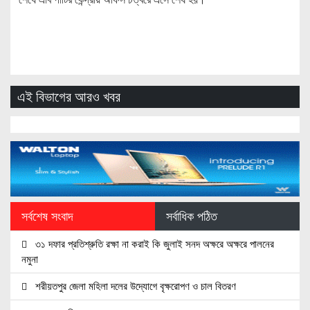
এই বিভাগের আরও খবর
সর্বশেষ সংবাদ
সর্বাধিক পঠিত
৩১ দফার প্রতিশ্রুতি রক্ষা না করাই কি জুলাই সনদ অক্ষরে অক্ষরে পালনের
নমুনা
শরীয়তপুর জেলা মহিলা দলের উদ্যোগে বৃক্ষরোপণ ও চাল বিতরণ