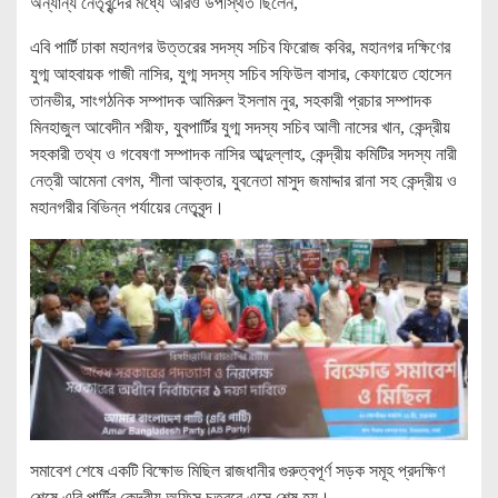
অন্যান্য নেতৃবৃন্দের মধ্যে আরও উপস্থিত ছিলেন,
এবি পার্টি ঢাকা মহানগর উত্তরের সদস্য সচিব ফিরোজ কবির, মহানগর দক্ষিণের
যুগ্ম আহবায়ক গাজী নাসির, যুগ্ম সদস্য সচিব সফিউল বাসার, কেফায়েত হোসেন
তানভীর, সাংগঠনিক সম্পাদক আমিরুল ইসলাম নুর, সহকারী প্রচার সম্পাদক
মিনহাজুল আবেদীন শরীফ, যুবপার্টির যুগ্ম সদস্য সচিব আলী নাসের খান, কেন্দ্রীয়
সহকারী তথ্য ও গবেষণা সম্পাদক নাসির আব্দুল্লাহ, কেন্দ্রীয় কমিটির সদস্য নারী
নেত্রী আমেনা বেগম, শীলা আক্তার, যুবনেতা মাসুদ জমাদ্দার রানা সহ কেন্দ্রীয় ও
মহানগরীর বিভিন্ন পর্যায়ের নেতৃবৃন্দ।
সমাবেশ শেষে একটি বিক্ষোভ মিছিল রাজধানীর গুরুত্বপূর্ণ সড়ক সমূহ প্রদক্ষিণ
শেষে এবি পার্টির কেন্দ্রীয় অফিস চত্বরে এসে শেষ হয়।