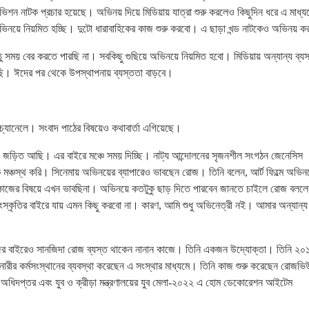
শন নাটক প্রচার হয়েছে। অভিনয় দিয়ে মিডিয়ায় যাত্রা শুরু করলেও কিছুদিন ধরে এ মাধ্য
ভিনয়ে নিয়মিত হচ্ছি। দুটো ধারাবাহিকের কাজ শুরু করবো। এ ছাড়া খন্ড নাটকেও অভিনয় 
তু সময় বের করতে পারছি না। সবকিছু গুছিয়ে অভিনয়ে নিয়মিত হবো। মিডিয়ায় অন্যান্য ব্যস
করছি। ঈদের পর থেকে উপস্থাপনায় ব্যস্ততা বাড়বে।
চ্যানেলে। সংবাদ পাঠের বিষয়েও কথাবার্তা এগিয়েছে।
ে জড়িত আছি। এর বাইরে মঞ্চে সময় দিচ্ছি। নাট্য আন্দোলনের সৃজনশীল সংগঠন জেনেসিস
 মঞ্চস্থ করি। সিনেমায় অভিনয়ের ব্যাপারেও ভাবছেন রোজ। তিনি বলেন, আর্ট ফিল্মে অভিন
 কাজের বিষয়ে এখন ভাবছিনা। অভিনয়ে কতটুকু ছাড় দিতে পারবেন জানতে চাইলে রোজ বললে
স্কৃতির বাইরে যায় এমন কিছু করবো না। কারণ, আমি শুধু অভিনেত্রী নই। আমার অন্যান্য
জের বাইরেও সানজিদা রোজ ব্যস্ত থাকেন নানান কাজে। তিনি একজন উদ্যোক্তা। তিনি ২০
 নারীর কর্মসংস্থানের ব্যবস্থা করেছেন এ সংস্থার মাধ্যমে। তিনি কাজ শুরু করেছেন রোজভি
 অধিদপ্তর এবং যুব ও ক্রীড়া মন্ত্রণালয়ের যুব মেলা-২০২২ এ হোম ডেকোরেশন আইটেম