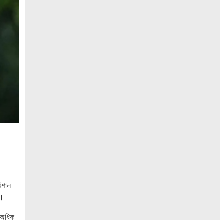
ও ‘এডু উইংস হাব’-এর নতুন যাত্রা
জুলাই সনদ বাস্তবায়নের দাবিতে মনোহরগঞ্জে
জামায়াতের গণমিছিল ও সমাবেশ
সাপাহারে তুচ্ছ ঘটনায় দম্পতি কে পিটিয়ে জখম
এককালের আপোষহীন বিএনপি এখন
আপোসকামী হয়ে জনরায় উপেক্ষা করছে
মোবাইল রেডিয়েশনের কারণে কোনো ধরনের
স্বাস্থ্যঝুঁকি নেই : বিটিআরসি কমিশনার
জাতিসংঘের হিসাব ও সরকারি গেজেটের বাইরে
থাকা ৫৬৪ নিহতের পরিচয় প্রকাশের দাবি
বিসিআরএসের
আগামী ৭ আগস্ট অনুরাগের প্রথম
িশাল
প্রতিষ্ঠাবার্ষিকী
া।
গণভোটের রায়ের আলোকে জুলাই জাতীয় সনদ
বাস্তবায়ন করতে হবে – খেলাফত মজলিস
 অধিক