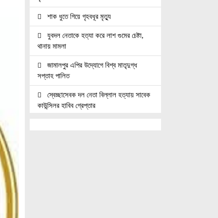
শাক ধুতে গিয়ে গৃহবধূর মৃত্যু
যুবদল নেতাকে হত্যা করে লাশ গুমের চেষ্টা,
থানায় মামলা
জামালপুর এপির উদ্যোগে বিশ্ব মাতৃদুগ্ধ
সপ্তাহ পালিত
স্বেচ্ছাসেবক দল নেতা বিল্লাল হত্যায় সাবেক
কাউন্সিলর হাবিব গ্রেপ্তার
নোয়াখালীতে তিন হত্যা মামলার আসামি
গ্রেপ্তার
জুলাই যোদ্ধাদের সিএনজি অটোরিকশা ও
রিকশা উপহার দিলেন প্রধানমন্ত্রী তারেক রহমান
জ্বালানি সেক্টরকে অস্থিতিশীল করার চেষ্টা
করছে একটি চক্র: প্রধানমন্ত্রী
নোয়াখালীতে ৯৭৯০ ইয়াবাসহ দুই পাচারকারী