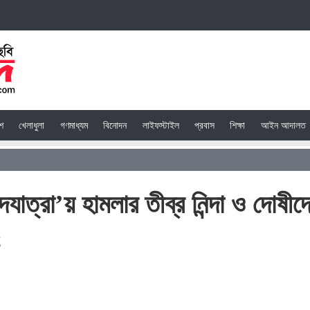
েশ
খেলাধুলা
গণমাধ্যম
বিনোদন
লাইফস্টাইল
প্রবাস
শিক্ষা
আইন আদালত
াত্রা’য় হামলার তীব্র নিন্দা ও দোষীদ
;