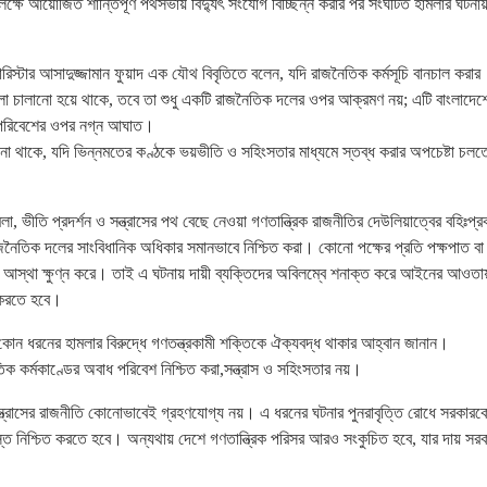
ক্ষে আয়োজিত শান্তিপূর্ণ পথসভায় বিদ্যুৎ সংযোগ বিচ্ছিন্ন করার পর সংঘটিত হামলার ঘটনায
ব্যারিস্টার আসাদুজ্জামান ফুয়াদ এক যৌথ বিবৃতিতে বলেন, যদি রাজনৈতিক কর্মসূচি বানচাল করার
ায় হামলা চালানো হয়ে থাকে, তবে তা শুধু একটি রাজনৈতিক দলের ওপর আক্রমণ নয়; এটি বাংলাদেশ
ক পরিবেশের ওপর নগ্ন আঘাত।
াপদ না থাকে, যদি ভিন্নমতের কণ্ঠকে ভয়ভীতি ও সহিংসতার মাধ্যমে স্তব্ধ করার অপচেষ্টা চলত
া, ভীতি প্রদর্শন ও সন্ত্রাসের পথ বেছে নেওয়া গণতান্ত্রিক রাজনীতির দেউলিয়াত্বের বহিঃপ
াজনৈতিক দলের সাংবিধানিক অধিকার সমানভাবে নিশ্চিত করা। কোনো পক্ষের প্রতি পক্ষপাত বা
তি আস্থা ক্ষুণ্ন করে। তাই এ ঘটনায় দায়ী ব্যক্তিদের অবিলম্বে শনাক্ত করে আইনের আওতায
ত করতে হবে।
 কোন ধরনের হামলার বিরুদ্ধে গণতন্ত্রকামী শক্তিকে ঐক্যবদ্ধ থাকার আহ্বান জানান।
িক কর্মকাণ্ডের অবাধ পরিবেশ নিশ্চিত করা,সন্ত্রাস ও সহিংসতার নয়।
ও সন্ত্রাসের রাজনীতি কোনোভাবেই গ্রহণযোগ্য নয়। এ ধরনের ঘটনার পুনরাবৃত্তি রোধে সরকারক
াস্তি নিশ্চিত করতে হবে। অন্যথায় দেশে গণতান্ত্রিক পরিসর আরও সংকুচিত হবে, যার দায় সর