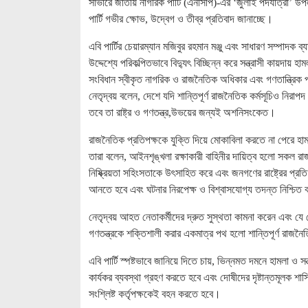
সাভারে জাতীয় নাগরিক পার্টি (এনসিপি)-এর ‘জুলাই পদযাত্রা’ উপল
পার্টি গভীর ক্ষোভ, উদ্বেগ ও তীব্র প্রতিবাদ জানাচ্ছে।
এবি পার্টির চেয়ারম্যান মজিবুর রহমান মঞ্জু এবং সাধারণ সম্পাদক 
উদ্দেশ্যে পরিকল্পিতভাবে বিদ্যুৎ বিচ্ছিন্ন করে সন্ত্রাসী কায়দ
সংবিধান স্বীকৃত নাগরিক ও রাজনৈতিক অধিকার এবং গণতান্ত্রি
নেতৃদ্বয় বলেন, দেশে যদি শান্তিপূর্ণ রাজনৈতিক কর্মসূচিও নির
তবে তা রাষ্ট্র ও গণতন্ত্র,উভয়ের জন্যই অশনিসংকেত।
রাজনৈতিক প্রতিপক্ষকে যুক্তি দিয়ে মোকাবিলা করতে না পেরে হামল
তারা বলেন, আইনশৃঙ্খলা রক্ষাকারী বাহিনীর দায়িত্ব হলো সকল র
নিষ্ক্রিয়তা সহিংসতাকে উৎসাহিত করে এবং জনগণের রাষ্ট্রের প্র
আনতে হবে এবং ঘটনার নিরপেক্ষ ও বিশ্বাসযোগ্য তদন্ত নিশ্চি
নেতৃদ্বয় আহত নেতাকর্মীদের দ্রুত সুস্থতা কামনা করেন এবং যে
গণতন্ত্রকে শক্তিশালী করার একমাত্র পথ হলো শান্তিপূর্ণ রাজনৈত
এবি পার্টি স্পষ্টভাবে জানিয়ে দিতে চায়, ভিন্নমত দমনে হামলা 
কার্যকর ব্যবস্থা গ্রহণ করতে হবে এবং দোষীদের দৃষ্টান্তমূলক শ
সংশ্লিষ্ট কর্তৃপক্ষকেই বহন করতে হবে।