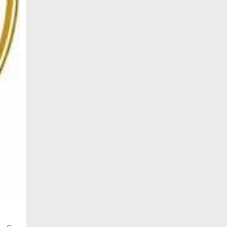
গ্রেপ্তার
নোয়াখালীতে সিএনজিতে ১১ কেজি গাঁজা,
গ্রেপ্তার ১
নোয়াখালীতে বিএনপি নেতাকে গুলি, লাগল
সহযোগীর বুকে
দলকে সুসংগঠিত ও জনমুখী করতে নেতাকর্মীদের
ঐক্যবদ্ধ হওয়ার আহ্বান শ্রীমঙ্গলের এমপি
মুজিবের
মৃত্যুদন্ডপ্রাপ্ত হাসিনার হুমকি ধমকির দায়
ভারতের সরকার এড়াতে পারে না : লেবার পার্টির
চেয়ারম্যান ডাঃ ইরান
অ্যামাজন নতুন ডেটা সেন্টার গ্যাসভিত্তিক
বিদ্যুৎকেন্দ্র নির্মাণে
জ্বালানি সংকট মোকাবিলায় সরকার সর্বোচ্চ
চেষ্টা চালিয়ে যাচ্ছে: প্রধানমন্ত্রী