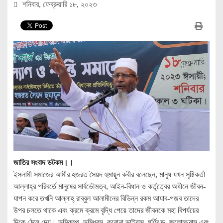
শনিবার, ফেব্রুয়ারি ১৮, ২০২৩
জাতির সংবাদ ডটকম।।
ইসলামী সমাজের আমীর হজরত সৈয়দ হুমায়ূন কবীর বলেছেন, মানুষ যখন সৃষ্টিকর্তা
আল্লাহ্র পরিবর্তে মানুষের সার্বভৌমত্ব, আইন-বিধান ও কর্তৃত্বের অধীনে জীবন-
যাপন করে তখনি আল্লাহ্ রাব্বুল আলামীনের বিভিন্ন রকম আযাব-গজব তাদের
উপর চলতে থাকে এবং ক্রমে ক্রমে বৃদ্ধি পেয়ে তাদের জীবনকে মহা বিপর্যয়ের
দিকে ঠেলে দেয়। ভূমিকম্প, ভূমিধ্বস, করোনা ভাইরাস, ঘূর্ণিঝড়, জলোচ্ছ্বাস এবং