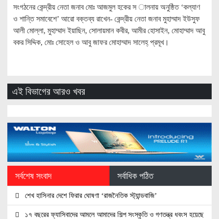
সংগঠনের কেন্দ্রীয় নেতা জনাব মোঃ আজমুল হকের স ালনায় অনুষ্ঠিত ‘কল্যাণ
ও শান্তি সমাবেশে’ আরো বক্তব্য রাখেন- কেন্দ্রীয় নেতা জনাব মুহাম্মাদ ইউসুফ
আলী মোল্লা, মুহাম্মাদ ইয়াছিন, সোলায়মান কবীর, আমীর হোসাইন, মোহাম্মাদ আবু
বকর সিদ্দিক, মোঃ সোহেল ও আবু জাফর মোহাম্মাদ সালেহ্ প্রমূখ।
এই বিভাগের আরও খবর
সর্বশেষ সংবাদ
সর্বাধিক পঠিত
শেখ হাসিনার দেশে ফিরার ঘোষণা ‘রাজনৈতিক স্ট্যান্ডবাজি’
১৭ বছরের ফ্যাসিবাদের আমলে আমাদের শিল্প সংস্কৃতি ও গণতন্ত্র ধবংস হয়েছে