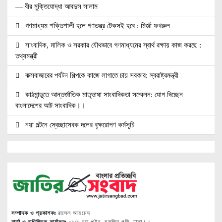
— বীর মুক্তিযোদ্ধা আবদুস সালাম
গণমাধ্যম শক্তিশালী হলে গণতন্ত্র টেকসই হবে : মির্জা ফখরুল
সাংবাদিক, মালিক ও সরকার যৌথভাবে গণমাধ্যমের স্বার্থ রক্ষায় কাজ করছে :
তথ্যমন্ত্রী
কক্সবাজারের পর্যটন শিল্পকে কাজে লাগাতে চায় সরকার: স্বরাষ্ট্রমন্ত্রী
কাঠমান্ডুতে আন্তর্জাতিক মাতৃভাষা সাংবাদিকতা সম্মেলন: যোগ দিচ্ছেন
বাংলাদেশের আট সাংবাদিক।।
নয়া পল্টনে স্বেচ্ছাসেবক দলের বৃক্ষরোপণ কর্মসূচি
৭৫ মিলিয়ন পাউন্ডে আর্সেনালে যোগ দিচ্ছেন ব্রাজিল তারকা গুইমারেস
জাতিসংঘে জুলাই গণঅভ্যুত্থান দিবস পালিত
বেসামরিক দায়িত্ব নেওয়ার পর প্রথম থাইল্যান্ড সফরে মিয়ানমারের প্রেসিডেন্ট
জামালপুরে জুলাই অভ্যুত্থান দিবস উদযাপিত
সম্পাদক ও প্রকাশকঃ
রাসেল আহমেদ
নোবিপ্রবিতে যথাযোগ্য মর্যাদায় জুলাই গণঅভ্যুত্থান দিবস পালিত