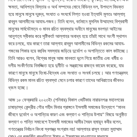
ক্ষমতা, আধিপত্য বিস্তার ও অর্থ সম্পদের মোহে বিভিন্ন দল, উপদলে বিভক্ত
হয়ে মানুষে মানুষে দ্বন্দ্ব, সংঘাত ও সংঘর্ষে লিপ্ত হওয়া ইত্যাদি মূলতঃ আল্লাহ্
রাব্বুল আলামীনের আযাব-গজব। তিনি বলেন, বর্তমানে মুসলিম উম্মাহসহ বিশ্ববাসী
মানুষের সার্বভৌমত্ব ও মানব রচিত ব্যবস্থার অধীনে মানুষের মনগড়া আইনের
আনুগত্য স্বীকার করে সৃষ্টিকর্তা আল্লাহর অবাধ্য হয়ে তাঁরই সাথে অংশী স্থাপন
করে চলছে, যার কারণে তারা আল্লাহ রাব্বুল আলামীনের বিভিন্ন রকমের আযাব-
গজবের শিকার হয়ে বহুবিধ সমস্যায় জড়িয়ে দুর্ভোগ ও অশান্তিতে কাল কাটাচ্ছে।
তিনি আরও বলেন, বিশ্বের মানুষ আজ মানবতা ভূলে গিয়ে জাতীয় এবং ধর্মীয় ও
দলীয় সংকীর্ণতায় নিমজ্জিত হয়ে দুর্নীতি ও সন্ত্রাসের রাজত্ব কায়েম করেছে, যার
কারণে মানুষে মানুষে হিংষা-বিদ্ধেষ এবং সংঘাত ও সংঘর্ষ চলছে। আর গণতন্ত্রসহ
বিভিন্ন রকম মানব রচিত ব্যবস্থা মেনে চলার কারণে তাদের আখিরাতের জীবনও
ধ্বংস হচ্ছে।
আজ ১৮ ফেব্রুয়ারি ২০২৩ইং (শনিবার) বিকাল ৩ঘটিকায় নারায়নগঞ্জ মহানগরের
চাষাড়াস্থ কেন্দ্রীয় পৌর শহীদ মিনার প্রাঙ্গনে ইসলামী সমাজের উদ্যোগে “মানব
জীবনে দুর্ভোগ ও অশান্তির কারণ এবং কল্যাণ ও শান্তির উপায়” বিষয়ে অনুষ্ঠিত
কল্যাণ ও শান্তি সমাবেশে ইসলামী সমাজের আমীর সৈয়দ হুমায়ূন কবীর বলেন,
গণতন্ত্রের নির্বাচন কিংবা স্বশস্ত্র সংগ্রাম নয়! আল্লাহর রাসূল হযরত মুহাম্মাদ
(সাঃ) এর প্রদর্শিত পদ্ধতিতে ঈমান ও ইসলামের দাওয়াতের মাধ্যমে