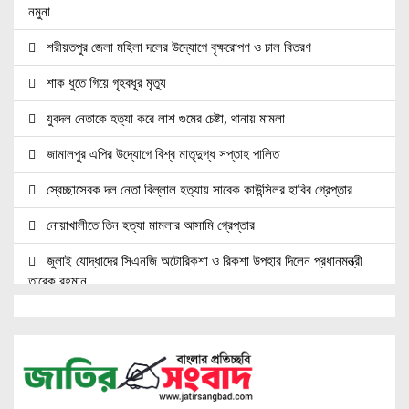
নমুনা
শরীয়তপুর জেলা মহিলা দলের উদ্যোগে বৃক্ষরোপণ ও চাল বিতরণ
শাক ধুতে গিয়ে গৃহবধূর মৃত্যু
যুবদল নেতাকে হত্যা করে লাশ গুমের চেষ্টা, থানায় মামলা
জামালপুর এপির উদ্যোগে বিশ্ব মাতৃদুগ্ধ সপ্তাহ পালিত
স্বেচ্ছাসেবক দল নেতা বিল্লাল হত্যায় সাবেক কাউন্সিলর হাবিব গ্রেপ্তার
নোয়াখালীতে তিন হত্যা মামলার আসামি গ্রেপ্তার
জুলাই যোদ্ধাদের সিএনজি অটোরিকশা ও রিকশা উপহার দিলেন প্রধানমন্ত্রী
তারেক রহমান
জ্বালানি সেক্টরকে অস্থিতিশীল করার চেষ্টা করছে একটি চক্র: প্রধানমন্ত্রী
নোয়াখালীতে ৯৭৯০ ইয়াবাসহ দুই পাচারকারী গ্রেপ্তার
নোয়াখালীতে সিএনজিতে ১১ কেজি গাঁজা, গ্রেপ্তার ১