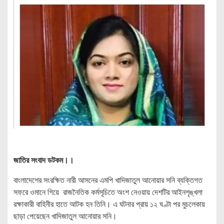
জাতির সংবাদ ডটকম।।
বাংলাদেশের সংরক্ষিত নারী আসনের এমপি খাদিজাতুল আনোয়ার সনি ব্যক্তিগত
সফরে ওমানে গিয়ে রাজনৈতিক কর্মসূচিতে অংশ নেওয়ায় দেশটির আইনশৃঙ্খলা
রক্ষাকারী বাহিনীর হাতে আটক হন তিনি। এ ঘটনার প্রায় ১২ ঘণ্টা পর মুচলেকায়
ছাড়া পেয়েছেন খাদিজাতুল আনোয়ার সনি।