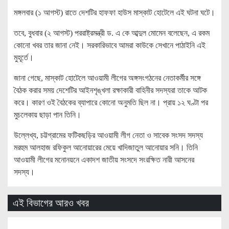
মঙ্গলবার (১ আগস্ট) রাতে দেশটির হাফফা হাউস মাস্কাট হোটেলে এই ঘটনা ঘটে।
তবে, বুধবার (২ আগস্ট) পররাষ্ট্রমন্ত্রী ড. এ কে আব্দুল মোমেন বলেছেন, এ রকম
কোনো খবর তার জানা নেই। সরকারিভাবে আমরা কাউকে সেখানে পাঠাইনি এই
মুহূর্তে।
জানা গেছে, মাস্কাট হোটেলে আওয়ামী লীগের অঙ্গসংগঠনের নেতাকর্মীর সঙ্গে
বৈঠক করার সময় দেশেটির আইনশৃঙ্খলা রক্ষাকারী বাহিনীর সদস্যরা তাকে আটক
করে। কারণ ওই বৈঠকের ব্যাপারে কোনো অনুমতি ছিল না। প্রায় ১২ ঘণ্টা পর
মুচলেকায় ছাড়া পান তিনি।
উল্লেখ্য, চট্টগ্রামের ফটিকছড়ির আওয়ামী লীগ নেতা ও সাবেক সংসদ সদস্য
মরহুম আলহাজ রফিকুল আনোয়ারের মেয়ে খাদিজাতুল আনোয়ার সনি। তিনি
আওয়ামী লীগের মনোনয়নে একাদশ জাতীয় সংসদে সংরক্ষিত নারী আসনের
সদস্য।
এই বিভাগের আরও খবর