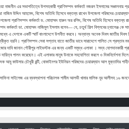
জিয়া নাজনীন এর সভাপতিত্বে উপসহকারী প্রাণিসম্পদ কর্মকর্তা নজরল ইসলামের সঞ্চালনায় প্র
ধা নাজিম উদ্দিন আহমেদ, বিশেষ অতিথি হিসেবে বক্তব্য রাখেন উপজেলা পরিষদের চেয়ারম্যা
েলা প্রাণিসম্পদ কর্মকর্তা ড. মোহাম্মদ হারুন অর রশিদ, বিশেষ অতিথি হিসেবে বক্তব্য র
্পদ কর্মকর্তা ডা. মোহাম্মদ নাজিমুল ইসলাম বলেন— যে, চতুর্থ শিল্প বিপ্লবের চ্যালেঞ্জ কে স
মধ্যে এ দেশকে একটি স্মার্ট বাংলাদেশে উপনীত করবে। অন্যান্য অনেক দিবস জাতীয় দিবস 
ে স্বীকৃত হয়নি। প্রাণিসম্পদ সেবা সপ্তাহ যাতে জাতীয় ভাবে সারাদেশে পালিত সে প্রস্তাব ম
োর দাবি জানান গৌরীপুর লাইভস্টক এর জন্য একটি সমৃদ্ধ এলাকা । সদ্য যোগদানকারী প্রা
সহিত দায়িত্ব পালন করেছেন। এই এলাকার মানুষ উনাকে সহযোগিতা করলে ও দিকনির্দেশনা দিলে
াদক আবু কাউসার চৌধুরী রন্টি, বোকাইনগর ইউনিয়ন পরিষদের চেয়ারম্যান আল মুক্তাদির শাহ
ন, সাফিনা সাইলেজ এর ব্যবস্থাপনা পরিচালক শামীম আলভী খামার মালিক নূর আলীসহ ১৬ জনক