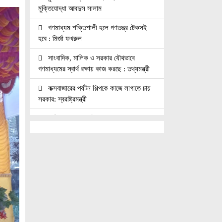
মুক্তিযোদ্ধা আবদুস সালাম
গণমাধ্যম শক্তিশালী হলে গণতন্ত্র টেকসই
হবে : মির্জা ফখরুল
সাংবাদিক, মালিক ও সরকার যৌথভাবে
গণমাধ্যমের স্বার্থ রক্ষায় কাজ করছে : তথ্যমন্ত্রী
কক্সবাজারের পর্যটন শিল্পকে কাজে লাগাতে চায়
সরকার: স্বরাষ্ট্রমন্ত্রী
কাঠমান্ডুতে আন্তর্জাতিক মাতৃভাষা সাংবাদিকতা
সম্মেলন: যোগ দিচ্ছেন বাংলাদেশের আট
সাংবাদিক।।
নয়া পল্টনে স্বেচ্ছাসেবক দলের বৃক্ষরোপণ
কর্মসূচি
৭৫ মিলিয়ন পাউন্ডে আর্সেনালে যোগ দিচ্ছেন
ব্রাজিল তারকা গুইমারেস
জাতিসংঘে জুলাই গণঅভ্যুত্থান দিবস পালিত