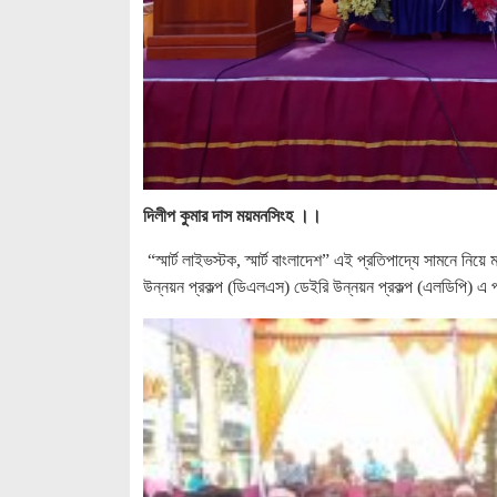
দিলীপ কুমার দাস ময়মনসিংহ ।।
“স্মার্ট লাইভস্টক, স্মার্ট বাংলাদেশ” এই প্রতিপাদ্যে সামনে ন
উন্নয়ন প্রকল্প (ডিএলএস) ডেইরি উন্নয়ন প্রকল্প (এলডিপি) এ প