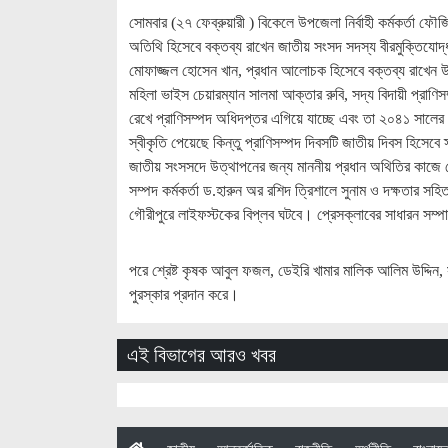
সোমবার (২৭ ফেব্রুয়ারী ) বিকেলে উপজেলা নির্বাহী কর্মকর্তা ফৌ
অতিথি হিসেবে বক্তব্য রাখেন জাতীয় সংসদ সদস্য বীরমুক্তিযোদ্
মোফাজ্জল হোসেন খান, প্রধান আলোচক হিসেবে বক্তব্য রাখেন উপজ
মহিলা ভাইস চেয়ারম্যান সালমা আক্তার রুবি, সদ্য বিদায়ী প্রাণিসম
রেখে প্রাণিসম্পদ অধিদপ্তর এগিয়ে যাচ্ছে এবং তা ২০৪১ সালের 
স্বীকৃতি পেয়েছে কিন্তু প্রাণিসম্পদ দিবসটি জাতীয় দিবস হিসেব
জাতীয় সংসসদে উত্থাপনের জন্য মাননীয় প্রধান অথিতির কাজে জ
সম্পদ কর্মকর্তা ড.হারুন অর রশিদ ত্রিশালে সুনাম ও দক্ষতার 
গৌরীপুরে লাইফস্টকের বিপ্লব ঘটবে। প্রেসক্লাবের সাধারন সম্প
পরে শ্রেষ্ট কৃষক আবুল ফজল, ডেইরি খামার মালিক আলিম উদ্দি
পুরস্কার প্রদান করে।
এই বিভাগের আরও খবর