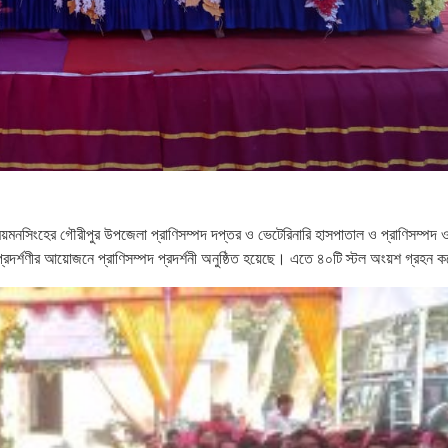
িয়ে ময়মনসিংহের গৌরীপুর উপজেলা প্রাণিসম্পদ দপ্তর ও ভেটেরিনারি হাসপাতাল ও প্রাণিসম্পদ 
্রদর্শণীর আয়োজনে প্রাণিসম্পদ প্রদর্শনী অনুষ্ঠিত হয়েছে। এতে ৪০টি স্টল অংয়শ গ্রহন 