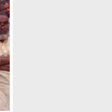
উচ্চশিক্ষার দ্বার খুলতে ‘ওভারসীজ এডুকেয়ার’
ও ‘এডু উইংস হাব’-এর নতুন যাত্রা
জুলাই সনদ বাস্তবায়নের দাবিতে মনোহরগঞ্জে
জামায়াতের গণমিছিল ও সমাবেশ
সাপাহারে তুচ্ছ ঘটনায় দম্পতি কে পিটিয়ে জখম
এককালের আপোষহীন বিএনপি এখন
আপোসকামী হয়ে জনরায় উপেক্ষা করছে
মোবাইল রেডিয়েশনের কারণে কোনো ধরনের
স্বাস্থ্যঝুঁকি নেই : বিটিআরসি কমিশনার
জাতিসংঘের হিসাব ও সরকারি গেজেটের বাইরে
থাকা ৫৬৪ নিহতের পরিচয় প্রকাশের দাবি
বিসিআরএসের
আগামী ৭ আগস্ট অনুরাগের প্রথম
প্রতিষ্ঠাবার্ষিকী
গণভোটের রায়ের আলোকে জুলাই জাতীয় সনদ