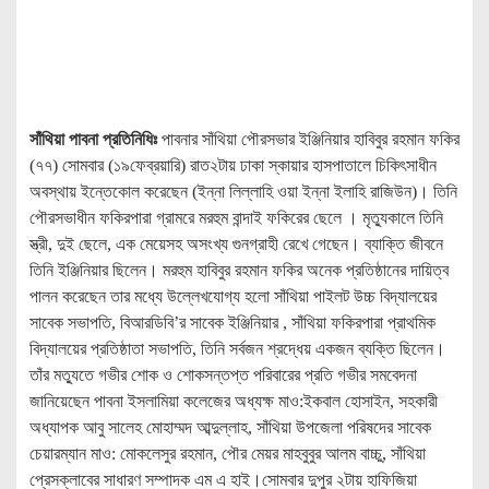
সাঁথিয়া পাবনা প্রতিনিধিঃ
পাবনার সাঁথিয়া পৌরসভার ইঞ্জিনিয়ার হাবিবুর রহমান ফকির
(৭৭) সোমবার (১৯ফেব্রয়ারি) রাত২টায় ঢাকা স্কায়ার হাসপাতালে চিকিৎসাধীন
অবস্থায় ইন্তেকোল করেছেন (ইন্না লিল্লাহি ওয়া ইন্না ইলাহি রাজিউন)। তিনি
পৌরসভাধীন ফকিরপারা গ্রামরে মরহুম বান্দাই ফকিরের ছেলে । মৃত্যুকালে তিনি
স্ত্রী, দুই ছেলে, এক মেয়েসহ অসংখ্য গুনগ্রাহী রেখে গেছেন। ব্যাক্তি জীবনে
তিনি ইঞ্জিনিয়ার ছিলেন। মরহুম হাবিবুর রহমান ফকির অনেক প্রতিষ্ঠানের দায়িত্ব
পালন করেছেন তার মধ্যে উল্লেখযোগ্য হলো সাঁথিয়া পাইলট উচ্চ বিদ্যালয়ের
সাবেক সভাপতি, বিআরডিবি’র সাবেক ইঞ্জিনিয়ার , সাঁথিয়া ফকিরপারা প্রাথমিক
বিদ্যালয়ের প্রতিষ্ঠাতা সভাপতি, তিনি সর্বজন শ্রদ্ধেয় একজন ব্যক্তি ছিলেন।
তাঁর মত্যুতে গভীর শোক ও শোকসন্তপ্ত পরিবারের প্রতি গভীর সমবেদনা
জানিয়েছেন পাবনা ইসলামিয়া কলেজের অধ্যক্ষ মাও:ইকবাল হোসাইন, সহকারী
অধ্যাপক আবু সালেহ মোহাম্মদ আব্দুল্লাহ, সাঁথিয়া উপজেলা পরিষদের সাবেক
চেয়ারম্যান মাও: মোকলেসুর রহমান, পৌর মেয়র মাহবুবুর আলম বাচ্চু, সাঁথিয়া
প্রেসক্লাবের সাধারণ সম্পাদক এম এ হাই।সোমবার দুপুর ২টায় হাফিজিয়া