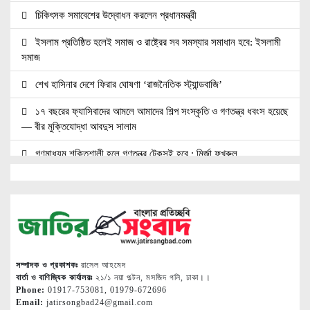
চিকিৎসক সমাবেশের উদ্বোধন করলেন প্রধানমন্ত্রী
ইসলাম প্রতিষ্ঠিত হলেই সমাজ ও রাষ্ট্রের সব সমস্যার সমাধান হবে: ইসলামী
সমাজ
শেখ হাসিনার দেশে ফিরার ঘোষণা ‘রাজনৈতিক স্ট্যান্ডবাজি’
১৭ বছরের ফ্যাসিবাদের আমলে আমাদের শিল্প সংস্কৃতি ও গণতন্ত্র ধবংস হয়েছে
— বীর মুক্তিযোদ্ধা আবদুস সালাম
গণমাধ্যম শক্তিশালী হলে গণতন্ত্র টেকসই হবে : মির্জা ফখরুল
সাংবাদিক, মালিক ও সরকার যৌথভাবে গণমাধ্যমের স্বার্থ রক্ষায় কাজ করছে :
তথ্যমন্ত্রী
কক্সবাজারের পর্যটন শিল্পকে কাজে লাগাতে চায় সরকার: স্বরাষ্ট্রমন্ত্রী
কাঠমান্ডুতে আন্তর্জাতিক মাতৃভাষা সাংবাদিকতা সম্মেলন: যোগ দিচ্ছেন
বাংলাদেশের আট সাংবাদিক।।
সম্পাদক ও প্রকাশকঃ
রাসেল আহমেদ
বার্তা ও বাণিজ্যিক কার্যালয়ঃ
২১/১ নয়া পল্টন, মসজিদ গলি, ঢাকা।।
Phone:
01917-753081, 01979-672696
নয়া পল্টনে স্বেচ্ছাসেবক দলের বৃক্ষরোপণ কর্মসূচি
Email:
jatirsongbad24@gmail.com