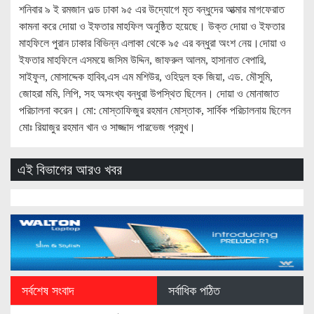
শনিবার ৯ ই রমজান ওল্ড ঢাকা ৯৫ এর উদ্যােগে মৃত বন্ধুদের আত্মার মাগফেরাত
কামনা করে দোয়া ও ইফতার মাহফিল অনুষ্ঠিত হয়েছে। উক্ত দোয়া ও ইফতার
মাহফিলে পুরান ঢাকার বিভিন্ন এলাকা থেকে ৯৫ এর বন্ধুরা অংশ নেয়।দোয়া ও
ইফতার মাহফিলে এসময়ে জসিম উদ্দিন, জাফরুল আলম, হাসানাত বেপারি,
সাইফুল, মোসাদ্দেক হাবিব,এস এম মশিউর, ওহিদুল হক জিয়া, এড. মৌসুমি,
জোহরা মমি, লিপি, সহ অসংখ্য বন্ধুরা উপস্থিত ছিলেন। দোয়া ও মোনাজাত
পরিচালনা করেন। মো: মোস্তাফিজুর রহমান মোস্তাক, সার্বিক পরিচালনায় ছিলেন
মোঃ রিয়াজুর রহমান খান ও সাজ্জাদ পারভেজ প্রমুখ।
এই বিভাগের আরও খবর
সর্বশেষ সংবাদ
সর্বাধিক পঠিত