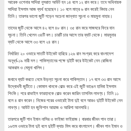
আরেক ওপেনার সাদিয়া নুসরাত আউট হন ১৪ বলে ১২ রান করে। তবে অধিনায়ক
সাদিয়া ইসলাম আজ ব্যর্থ হয়েছেন। ১০ বলে মাত্র ৬ রান করেই বিদায় নেন
তিনি। তারপর ভালো জুটি গড়েন অচেনা জান্নাত সূচনা ও মায়মুনা নাহার।
তাদের জুটি থেকে আসে ৪২ বলে ৪৮ রান। ৩৫ রান করে সাজঘরে ফিরে যান
সূচনা। তিনি খেলেন ৩৪টি বল। চারটি চার আসে তার ব্যাট থেকে। মায়মুনার
ব্যাট থেকে আসে ৩৩ বলে ২৪ রান।
নির্ধারিত ২০ ওভারে সাতটি উইকেট হারিয়ে ১২৬ রান সংগ্রহ করে বাংলাদেশ
অনূর্ধ্ব-১৯ নারী দল। পাকিস্তানের পক্ষে দুইটি করে উইকেট নেন রোজিনা
আকরাম ও মেমুনা খালিদ।
জবাবে ব্যাট করতে নেমে উড়ন্ত সূচনা করে পাকিস্তান। ১৭ বলে ৩৩ রান আসে
উদ্বোধনী জুটিতে। কোমাল খানকে বোল্ড করে এই জুটি ভাঙেন হাবিবা ইসলাম
পিংকি। পরে রাভাইল ফারহানকে বোল্ড করেন জারিন তাসনিম লাবণ্য। তিনি ১১
বলে ৪ রান করেন। নিজের পরের ওভারেই টানা দুই বলে আরও দুইটি উইকেট নেন
লাবণ্য। আউট হন জুফিশান আয়াজ ও আরিশা আনসারি।
তারপরে জুটি পান ইমান নাসির ও ফাইজা ফাইয়াজ। বারবার জীবন পান তারা।
১৬তম ওভারে টানা দুই বলে দুইটি ক্যাচ মিস করে বাংলাদেশ। জীবন পান ইমান ও