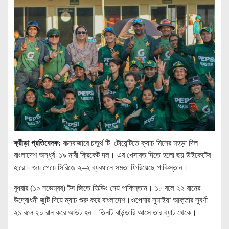
ক্রীড়া প্রতিবেদক:
কক্সবাজারে চতুর্থ টি–টোয়েন্টিতে ক্যাচ মিসের মহড়া দিল
বাংলাদেশ অনূর্ধ্ব–১৯ নারী ক্রিকেট দল। এর খেসারত দিতে হলো ছয় উইকেটের
হারে। জয় পেয়ে সিরিজে ২–২ ব্যবধানে সমতা ফিরিয়েছে পাকিস্তান।
বুধবার (১০ নভেম্বর) টস জিতে ফিল্ডিং নেয় পাকিস্তান। ১৮ বলে ২২ রানের
উদ্বোধনী জুটি দিয়ে ম্যাচ শুরু করে বাংলাদেশ।ওপেনার সুমাইয়া আক্তার সুবর্ণা
২১ বলে ২০ রান করে আউট হন। তিনটি বাউন্ডারি আসে তার ব্যাট থেকে।