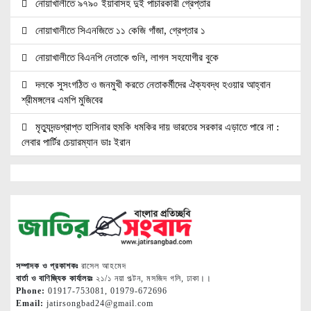
নোয়াখালীতে ৯৭৯০ ইয়াবাসহ দুই পাচারকারী গ্রেপ্তার
নোয়াখালীতে সিএনজিতে ১১ কেজি গাঁজা, গ্রেপ্তার ১
নোয়াখালীতে বিএনপি নেতাকে গুলি, লাগল সহযোগীর বুকে
দলকে সুসংগঠিত ও জনমুখী করতে নেতাকর্মীদের ঐক্যবদ্ধ হওয়ার আহ্বান
শ্রীমঙ্গলের এমপি মুজিবের
মৃত্যুদন্ডপ্রাপ্ত হাসিনার হুমকি ধমকির দায় ভারতের সরকার এড়াতে পারে না :
লেবার পার্টির চেয়ারম্যান ডাঃ ইরান
অ্যামাজন নতুন ডেটা সেন্টার গ্যাসভিত্তিক বিদ্যুৎকেন্দ্র নির্মাণে
জ্বালানি সংকট মোকাবিলায় সরকার সর্বোচ্চ চেষ্টা চালিয়ে যাচ্ছে: প্রধানমন্ত্রী
বাজার সিন্ডিকেট ও মজুতদারি করলেই কঠোর ব্যবস্থা: আইনমন্ত্রী
চিকিৎসক সমাবেশের উদ্বোধন করলেন প্রধানমন্ত্রী
সম্পাদক ও প্রকাশকঃ
রাসেল আহমেদ
ইসলাম প্রতিষ্ঠিত হলেই সমাজ ও রাষ্ট্রের সব সমস্যার সমাধান হবে: ইসলামী
বার্তা ও বাণিজ্যিক কার্যালয়ঃ
২১/১ নয়া পল্টন, মসজিদ গলি, ঢাকা।।
Phone:
01917-753081, 01979-672696
সমাজ
Email:
jatirsongbad24@gmail.com