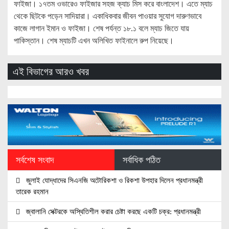
ফাইজা। ১৭তম ওভারেও ফাইজার সহজ ক্যাচ মিস করে বাংলাদেশ। এতে ম্যাচ
থেকে ছিটকে পড়েন সাদিয়ারা। একাধিকবার জীবন পাওয়ার সুযোগ দারুণভাবে
কাজে লাগান ইমান ও ফাইজা। শেষ পর্যন্ত ১৮.১ বলে ম্যাচ জিতে যায়
পাকিস্তান। শেষ ম্যাচটি এখন অলিখিত ফাইনালে রুপ নিয়েছে।
এই বিভাগের আরও খবর
সর্বশেষ সংবাদ
সর্বাধিক পঠিত
জুলাই যোদ্ধাদের সিএনজি অটোরিকশা ও রিকশা উপহার দিলেন প্রধানমন্ত্রী
তারেক রহমান
জ্বালানি সেক্টরকে অস্থিতিশীল করার চেষ্টা করছে একটি চক্র: প্রধানমন্ত্রী