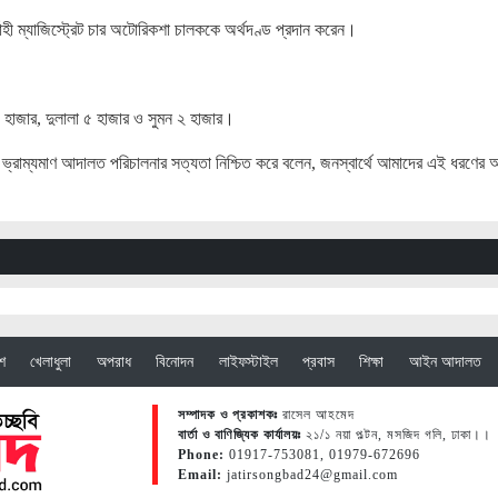
্বাহী ম্যাজিস্ট্রেট চার অটোরিকশা চালককে অর্থদণ্ড প্রদান করেন।
 হাজার, দুলালা ৫ হাজার ও সুমন ২ হাজার।
নীন ভ্রাম্যমাণ আদালত পরিচালনার সত্যতা নিশ্চিত করে বলেন, জনস্বার্থে আমাদের এই ধরণের 
েশ
খেলাধুলা
অপরাধ
বিনোদন
লাইফস্টাইল
প্রবাস
শিক্ষা
আইন আদালত
সম্পাদক ও প্রকাশকঃ
রাসেল আহমেদ
বার্তা ও বাণিজ্যিক কার্যালয়ঃ
২১/১ নয়া পল্টন, মসজিদ গলি, ঢাকা।।
Phone:
01917-753081, 01979-672696
Email:
jatirsongbad24@gmail.com