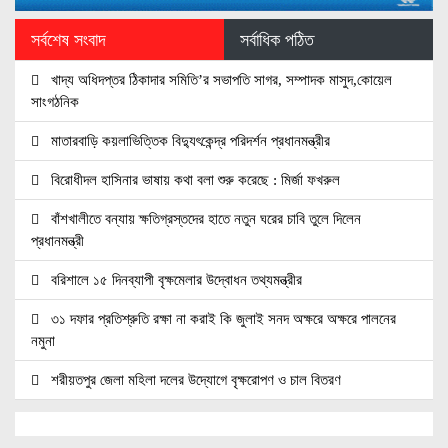
সর্বশেষ সংবাদ
সর্বাধিক পঠিত
খাদ্য অধিদপ্তর ঠিকাদার সমিতি’র সভাপতি সাগর, সম্পাদক মাসুদ,কোয়েল
সাংগঠনিক
মাতারবাড়ি কয়লাভিত্তিক বিদ্যুৎকেন্দ্র পরিদর্শন প্রধানমন্ত্রীর
বিরোধীদল হাসিনার ভাষায় কথা বলা শুরু করেছে : মির্জা ফখরুল
বাঁশখালীতে বন্যায় ক্ষতিগ্রস্তদের হাতে নতুন ঘরের চাবি তুলে দিলেন
প্রধানমন্ত্রী
বরিশালে ১৫ দিনব্যাপী বৃক্ষমেলার উদ্বোধন তথ্যমন্ত্রীর
৩১ দফার প্রতিশ্রুতি রক্ষা না করাই কি জুলাই সনদ অক্ষরে অক্ষরে পালনের
নমুনা
শরীয়তপুর জেলা মহিলা দলের উদ্যোগে বৃক্ষরোপণ ও চাল বিতরণ
শাক ধুতে গিয়ে গৃহবধূর মৃত্যু