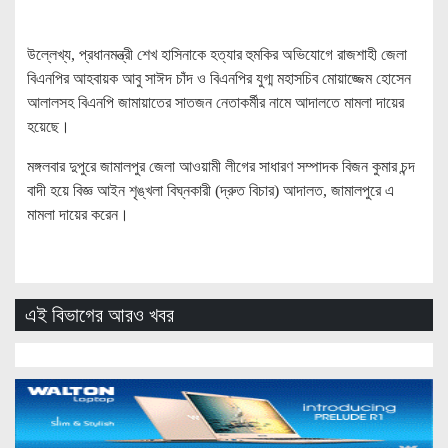
উল্লেখ্য, প্রধানমন্ত্রী শেখ হাসিনাকে হত্যার হুমকির অভিযোগে রাজশাহী জেলা
বিএনপির আহবায়ক আবু সাঈদ চাঁদ ও বিএনপির যুগ্ম মহাসচিব মোয়াজ্জেম হোসেন
আলালসহ বিএনপি জামায়াতের সাতজন নেতাকর্মীর নামে আদালতে মামলা দায়ের
হয়েছে।
মঙ্গলবার দুপুরে জামালপুর জেলা আওয়ামী লীগের সাধারণ সম্পাদক বিজন কুমার চন্দ
বাদী হয়ে বিজ্ঞ আইন শৃঙ্খলা বিঘ্নকারী (দ্রুত বিচার) আদালত, জামালপুরে এ
মামলা দায়ের করেন।
এই বিভাগের আরও খবর