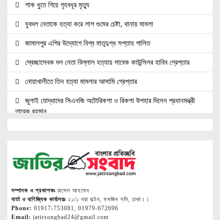
শাক ধুতে গিয়ে গৃহবধূর মৃত্যু
যুবদল নেতাকে হত্যা করে লাশ গুমের চেষ্টা, থানায় মামলা
জামালপুর এপির উদ্যোগে বিশ্ব মাতৃদুগ্ধ সপ্তাহ পালিত
স্বেচ্ছাসেবক দল নেতা বিল্লাল হত্যায় সাবেক কাউন্সিলর হাবিব গ্রেপ্তার
নোয়াখালীতে তিন হত্যা মামলার আসামি গ্রেপ্তার
জুলাই যোদ্ধাদের সিএনজি অটোরিকশা ও রিকশা উপহার দিলেন প্রধানমন্ত্রী
তারেক রহমান
জ্বালানি সেক্টরকে অস্থিতিশীল করার চেষ্টা করছে একটি চক্র: প্রধানমন্ত্রী
নোয়াখালীতে ৯৭৯০ ইয়াবাসহ দুই পাচারকারী গ্রেপ্তার
নোয়াখালীতে সিএনজিতে ১১ কেজি গাঁজা, গ্রেপ্তার ১
নোয়াখালীতে বিএনপি নেতাকে গুলি, লাগল সহযোগীর বুকে
সম্পাদক ও প্রকাশকঃ
রাসেল আহমেদ
বার্তা ও বাণিজ্যিক কার্যালয়ঃ
২১/১ নয়া পল্টন, মসজিদ গলি, ঢাকা।।
দলকে সুসংগঠিত ও জনমুখী করতে নেতাকর্মীদের ঐক্যবদ্ধ হওয়ার আহ্বান
Phone:
01917-753081, 01979-672696
Email:
jatirsongbad24@gmail.com
শ্রীমঙ্গলের এমপি মুজিবের