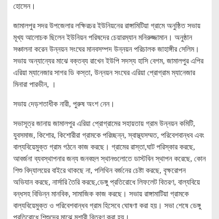
হোসেন।
জামালপুর সদর উপজেলার লক্ষিরচর ইউনিয়নের রাঙ্গামিটিয়া গ্রামে অনুষ্ঠিত সভায়
মূখ্য আলোচক ছিলেন ইউনিয়ন পরিষদের চেয়ারম্যান মনিরুজ্জামান। অনুষ্ঠান
সঞ্চালনা করেন উন্নয়ন সংঘের মানবসম্পদ উন্নয়ন পরিচালক জাহাঙ্গীর সেলিম।
সভায় অন্যান্যের মাঝে বক্তব্য রাখেন ইউপি সদস্য হাসি বেগম, জামালপুর এপির
এরিয়া ম্যানেজার সাগর ডি কস্তা, উন্নয়ন সংঘের এরিয়া প্রোগ্রাম ম্যানেজার
মিনারা পারভীন, ।
সভায় দেড়শতাধীক নারী, পুরুষ অংশ নেন।
সভাসূত্র জানায় জামালপুর এরিয়া প্রোগ্রামের সহায়তায় গ্রাম উন্নয়ন কমিটি,
যুবসমাজ, কিশোর, কিশোরীরা গ্রামকে পরিচ্ছন্ন, স্বাস্থ্যসম্মত, পরিবেশবান্ধব এবং
বাল্যবিয়েমুক্ত গ্রাম গঠনে কাজ করছে। গ্রামের রাস্তা,ঘাট পরিস্কার করছে,
আবর্জনা ব্যবস্থাপনার জন্য জনবহুল স্থানগুলোতে ডাস্টবিন স্থাপন করেছে, কোন
শিশু বিদ্যালয়ের বাইরে থাকছে না, পলিথিন বর্জনের চেষ্টা করছে, বৃক্ষরোপন
অভিযান করছে, নার্সারি তৈরি করছে,ডেঙ্গু প্রতিরোধে লিফলেট বিতরণ, বাল্যবিয়ে
বন্ধসহ বিভিন্ন মানবিক, সামাজিক কাজ করছে। সভায় রাঙ্গামাটিয়া গ্রামকে
বাল্যবিয়েমুক্ত ও পরিবেশবান্ধব গ্রাম হিসেবে ঘোষণা করা হয়। সভা শেষে ডেঙ্গু
প্রতিরোধে শিশুদের মাঝে মশারী বিতরণ করা হয়।