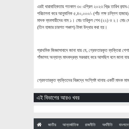
এরই ধারাবাহিকতায় গতকাল ৩০ এপ্রিল ২০২৩ খ্রিঃ তারিখ র‌্যাব
পরিচালনা করে আনুমানিক ৫,৪০,০০০/- (পাঁচ লক্ষ চল্লিশ হাজার
মাদক ব্যবসায়ীদের নাম ১। মোঃ তরিকুল শেখ (২২) ও ২। মোঃ 
(তিন হাজার চারশত পঞ্চাশ) টাকা উদ্ধার করা হয়।
প্রাথমিক জিজ্ঞাসাবাদে জানা যায় যে, গ্রেফতারকৃত ব্যক্তিরা পে
গাঁজাসহ অন্যান্য মাদকদ্রব্য সরবরাহ করে আসছিল বলে জানা য
গ্রেফতারকৃত ব্যক্তিদের বিরুদ্ধে সংশ্লিষ্ট থানায় একটি মাদক ম
এই বিভাগের আরও খবর
(current)
জাতীয়
আন্তর্জাতিক
রাজনীতি
অর্থনীতি
বাংলাদ