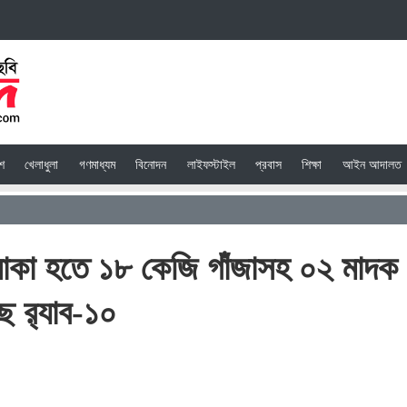
েশ
খেলাধুলা
গণমাধ্যম
বিনোদন
লাইফস্টাইল
প্রবাস
শিক্ষা
আইন আদালত
এলাকা হতে ১৮ কেজি গাঁজাসহ ০২ মাদক
ে র‌্যাব-১০