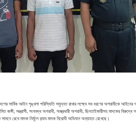
েই দেশের সার্বিক আইন শৃঙ্খলা পরিস্থিতি সমুন্নত রাখার লক্ষ্যে সব ধরণের অপরাধীকে আইনে
িত জঙ্গী, সন্ত্রাসী, সংঘবদ্ধ অপরাধী, অস্ত্রধারী অপরাধী, ছিনতাইকারীসহ মাদকের বিরুদ্ধে
সামনে রেখে মাদক নির্মূলে র‌্যাব মাদক বিরোধী অভিযান অব্যাহত রেখেছে।