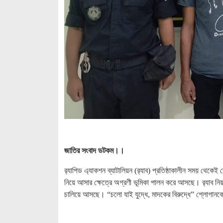
জাতির সংবাদ ডটকম।।
র‌্যাপিড এ্যাকশন ব্যাটালিয়ন (র‌্যাব) প্রতিষ্ঠাকালীন সময় থেক
নিয়ে আসার ক্ষেত্রে অগ্রণী ভূমিকা পালন করে আসছে। র‌্যাব নিয়ম
চালিয়ে আসছে। “চলো যাই যুদ্ধে, মাদকের বিরুদ্ধে” শ্লোগানকে 