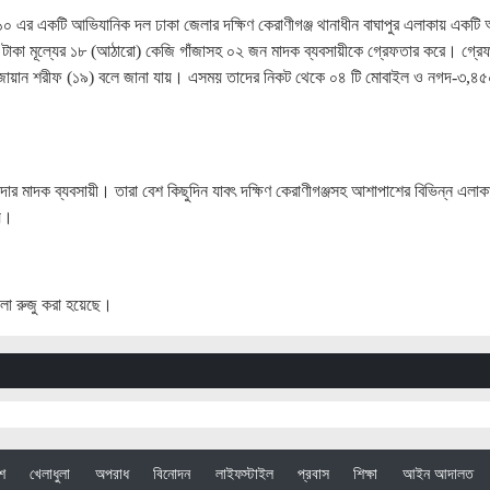
-১০ এর একটি আভিযানিক দল ঢাকা জেলার দক্ষিণ কেরাণীগঞ্জ থানাধীন বাঘাপুর এলাকায় একটি
) টাকা মূল্যের ১৮ (আঠারো) কেজি গাঁজাসহ ০২ জন মাদক ব্যবসায়ীকে গ্রেফতার করে। গ্রে
জোয়ান শরীফ (১৯) বলে জানা যায়। এসময় তাদের নিকট থেকে ০৪ টি মোবাইল ও নগদ-৩,৪৫
শাদার মাদক ব্যবসায়ী। তারা বেশ কিছুদিন যাবৎ দক্ষিণ কেরাণীগঞ্জসহ আশাপাশের বিভিন্ন এলাক
ায়।
ামলা রুজু করা হয়েছে।
েশ
খেলাধুলা
অপরাধ
বিনোদন
লাইফস্টাইল
প্রবাস
শিক্ষা
আইন আদালত