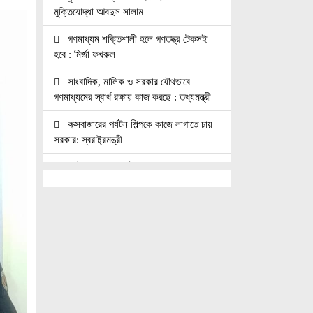
মুক্তিযোদ্ধা আবদুস সালাম
গণমাধ্যম শক্তিশালী হলে গণতন্ত্র টেকসই
হবে : মির্জা ফখরুল
সাংবাদিক, মালিক ও সরকার যৌথভাবে
গণমাধ্যমের স্বার্থ রক্ষায় কাজ করছে : তথ্যমন্ত্রী
কক্সবাজারের পর্যটন শিল্পকে কাজে লাগাতে চায়
সরকার: স্বরাষ্ট্রমন্ত্রী
কাঠমান্ডুতে আন্তর্জাতিক মাতৃভাষা সাংবাদিকতা
সম্মেলন: যোগ দিচ্ছেন বাংলাদেশের আট
সাংবাদিক।।
নয়া পল্টনে স্বেচ্ছাসেবক দলের বৃক্ষরোপণ
কর্মসূচি
৭৫ মিলিয়ন পাউন্ডে আর্সেনালে যোগ দিচ্ছেন
ব্রাজিল তারকা গুইমারেস
জাতিসংঘে জুলাই গণঅভ্যুত্থান দিবস পালিত