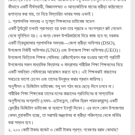
কীভাবে একটি দীর্ঘস্থায়ী, বিজ্ঞানসম্মত ও আন্তর্জাতিক মানের ক্রীড়া কাঠামোতে
রূপান্তর করা যায়, তা নিয়ে বিস্তারিত ভাবার সময় এখনই।
১. প্রশাসনিক সমন্বয় ও তৃণমূল শিক্ষকদের ডাটাবেজ মডেল
একটি টুর্নামেন্ট তখনই প্রাণবন্ত হয় যখন তার প্রচার ও অংশগ্রহণ রুট লেভেল
থেকে সুনিশ্চিত হয়। এ জন্য কেবল উপরিকাঠামো দিয়ে কাজ হবে না; দরকার
একটি ত্রিভুজাকার প্রশাসনিক সমন্বয়—জেলা ক্রীড়া অফিসার (DSO),
উপজেলা নির্বাহী অফিসার (UNO) এবং উপজেলা শিক্ষা অফিসার (UEO)।
উপজেলা ভিত্তিক শিক্ষক সেমিনার: রেজিস্ট্রেশন শুরু হওয়ার আগেই প্রতিটি
উপজেলার সকল মাধ্যমিক বিদ্যালয় ও মাদ্রাসার শারীরিক শিক্ষা শিক্ষকদের নিয়ে
একটি সমন্বিত সেমিনারের আয়োজন করতে হবে। এই শিক্ষকরাই বাচ্চাদের
সবচেয়ে ভালো চেনেন এবং তাদের উদ্বুদ্ধ করার প্রধান কারিগর।
অনুশীলন ও ডিজিটাল ডাটাবেজ: শুধু দল গঠন করে ছেড়ে দিলে চলবে না।
শারীরিক শিক্ষা শিক্ষকেরা তাদের দলের বাচ্চাদের প্রতিদিনের বা সাপ্তাহিক
অনুশীলনের অগ্রগতি (যেমন- এটেনডেন্স, বেসিক ড্রিল পারফরম্যান্স) একটি
কেন্দ্রীয় ডিজিটাল ডাটাবেজ বা অ্যাপে ইনপুট দিবেন। এর ফলে কোন উপজেলায়
কেমন প্র্যাকটিস হচ্ছে, তা সরাসরি মন্ত্রণালয় বা ক্রীড়া পরিদপ্তর থেকে মনিটর
করা সম্ভব হবে।
২. ২০০ কোটি টাকার বাজেট ও কোটি টাকার প্রশ্ন: গবেষণার বরাদ্দ কোথায়?