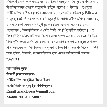
পরিকল্পনাটি যদি সফল করতে হয়, তবে তিনটি স্তম্ভকে এক সুতোয় বাঁধতে হবে:
বিশ্ববিদ্যালয়ের স্পোর্টস সায়েন্স ডিপার্টমেন্ট (গবেষণা ও বিজ্ঞান) + তৃণমূলের
শারীরিক শিক্ষার শিক্ষক (মাঠের বাস্তবায়ন) + প্রশাসনিক কর্মকর্তা (লজিস্টিক ও
সমন্বয়)।এই তিনের সমন্বয়ে যদি নতুন কুঁড়ি প্রোগ্রামটিকে এগিয়ে নেওয়া যায়,
তবে বাংলাদেশ কেবল একটি টুর্নামেন্ট আয়োজন করবে না, বরং গড়ে তুলবে
গবেষণালব্ধ, বিজ্ঞানভিত্তিক ও ডেটা-নির্ভর এক নিখুঁত ক্রীড়া কাঠামো। এই
বিজ্ঞানভিত্তিক বীজ যদি আজ কিশোর বয়সে রোপণ করা যায়, তবে আগামী দিনে
বিশ্ব ক্রীড়াঙ্গনের মানচিত্রে বাংলাদেশের নাম আশার আলো হয়ে জ্বলতে থাকবে।
নীতিনির্ধারকেরা এই বিজ্ঞানসম্মত ও দূরদর্শী রোডম্যাপটি বিবেচনায় নিবেন—এটাই
আজ ফুটবল, ক্রিকেট, অ্যাথলেটিক্সসহ পুরো দেশের ক্রীড়াপ্রেমী মহলের
প্রত্যাশা।
আল আমিন মুক্ত
শিক্ষার্থী (স্নাতকোত্তর)
শারীরিক শিক্ষা ও ক্রীড়া বিজ্ঞান বিভাগ
যশোর বিজ্ঞান ও প্রযুক্তি বিশ্ববিদ্যালয়
Email :muktopess@gmail.com
Mobile :01645674807