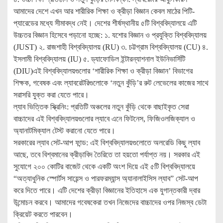
আমাদের দেশে এখন আর শারীরিক শিক্ষা ও ক্রীড়া বিজ্ঞান কেবল মাঠের পিটি-
প্যারেডের মধ্যে সীমাবদ্ধ নেই। দেশের শীর্ষস্থানীয় ৫টি বিশ্ববিদ্যালয়ে এটি
উচ্চতর বিজ্ঞান হিসেবে পড়ানো হচ্ছে: ১. যশোর বিজ্ঞান ও প্রযুক্তি বিশ্ববিদ্যালয়
(JUST) ২. রাজশাহী বিশ্ববিদ্যালয় (RU) ৩. চট্টগ্রাম বিশ্ববিদ্যালয় (CU) ৪.
ইসলামী বিশ্ববিদ্যালয় (IU) ৫. ড্যাফোডিল ইন্টারন্যাশনাল ইউনিভার্সিটি
(DIU)এই বিশ্ববিদ্যালয়গুলোর ‘শারীরিক শিক্ষা ও ক্রীড়া বিজ্ঞান’ বিভাগের
শিক্ষক, গবেষক এবং ল্যাবরেটরিগুলোকে ‘নতুন কুঁড়ি’র রুট লেভেলের কাজের সাথে
সরাসরি যুক্ত করা যেতে পারে।
ল্যাব ভিত্তিক স্ক্রিনিং: প্রতিটি অঞ্চলের নতুন কুঁড়ি থেকে বাছাইকৃত সেরা
বাচ্চাদের এই বিশ্ববিদ্যালয়গুলোর ল্যাবে এনে ফিটনেস, ফিজিওলজিক্যাল ও
অ্যানাটমিক্যাল টেস্ট করানো যেতে পারে।
সরকারের ল্যাব সেট-আপ ফান্ড: এই বিশ্ববিদ্যালয়গুলোতে অলরেডি কিছু ল্যাব
আছে, তবে বিশ্বমানের ক্রীড়াবিদ তৈরিতে তা হয়তো পর্যাপ্ত নয়। সরকার এই
সুযোগে ২০০ কোটির বাজেট থেকে একটি অংশ দিয়ে এই ৫টি বিশ্ববিদ্যালয়ে
“অত্যাধুনিক স্পোর্টস সায়েন্স ও পারফরম্যান্স অ্যানালাইসিস ল্যাব” সেট-আপ
করে দিতে পারে। এটি দেশের ক্রীড়া বিজ্ঞানের ইতিহাসে এক যুগান্তকারী দ্বার
উন্মোচন করবে। আমাদের গবেষকেরা তখন নিজেদের বাচ্চাদের ওপর নিজস্ব ডেটা
ক্রিয়েট করতে পারবেন।