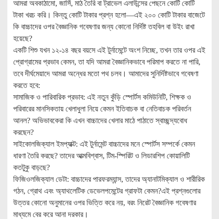
আমরা অবকাঠামো, জার্সি, মাঠ তৈরি বা ট্রাভেল এলাউন্সের পেছনে কোটি কোটি
টাকা খরচ করি। কিন্তু কোটি টাকার প্রশ্ন হলো—এই ২০০ কোটি টাকার বাজেটে
কি বাচ্চাদের ওপর বৈজ্ঞানিক গবেষণার জন্য কোনো নির্দিষ্ট তহবিল বা উইং রাখা
হয়েছে?
একটি শিশু যখন ১২-১৪ বছর বয়সে এই টুর্নামেন্টে অংশ নিচ্ছে, তখন তার ওপর এই
প্রোগ্রামের প্রভাব কেমন, তা যদি আমরা বৈজ্ঞানিকভাবে পরিমাপ করতে না পারি,
তবে দীর্ঘমেয়াদে আমরা অন্ধের মতো পথ চলব। আমাদের সুনির্দিষ্টভাবে গবেষণা
করতে হবে:
সামাজিক ও পারিবারিক প্রভাব: এই নতুন কুঁড়ি স্পোর্টস কমিউনিটি, শিক্ষক ও
পরিবারের মানসিকতায় খেলাধুলা নিয়ে কেমন ইতিবাচক বা নেতিবাচক পরিবর্তন
আনল? অভিভাবকেরা কি এখন বাচ্চাদের খেলার মাঠে পাঠাতে স্বাচ্ছন্দ্যবোধ
করছেন?
সাইকোলজিক্যাল ইমপ্যাক্ট: এই টুর্নামেন্ট বাচ্চাদের মনে স্পোর্টস সম্পর্কে কেমন
ধারণা তৈরি করছে? তাদের আত্মবিশ্বাস, টিম-স্পিরিট ও লিডারশিপ কোয়ালিটি
কতটুকু বাড়ছে?
ফিজিওলজিক্যাল ডেটা: বাচ্চাদের পারফরম্যান্স, তাদের অ্যানাটমিক্যাল ও শারীরিক
গঠন, গ্রোথ এবং অ্যাথলেটিক ডেভেলপমেন্টের গ্রাফটা কেমন?এই প্রশ্নগুলোর
উত্তর কোনো অনুমানের ওপর ভিত্তি করে নয়, বরং নিরেট বৈজ্ঞানিক গবেষণার
মাধ্যমে বের করে আনা দরকার।