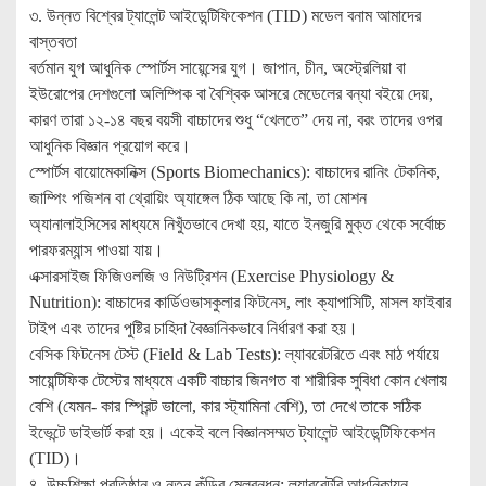
৩. উন্নত বিশ্বের ট্যালেন্ট আইডেন্টিফিকেশন (TID) মডেল বনাম আমাদের
বাস্তবতা
বর্তমান যুগ আধুনিক স্পোর্টস সায়েন্সের যুগ। জাপান, চীন, অস্ট্রেলিয়া বা
ইউরোপের দেশগুলো অলিম্পিক বা বৈশ্বিক আসরে মেডেলের বন্যা বইয়ে দেয়,
কারণ তারা ১২-১৪ বছর বয়সী বাচ্চাদের শুধু “খেলতে” দেয় না, বরং তাদের ওপর
আধুনিক বিজ্ঞান প্রয়োগ করে।
স্পোর্টস বায়োমেকানিক্স (Sports Biomechanics): বাচ্চাদের রানিং টেকনিক,
জাম্পিং পজিশন বা থ্রোয়িং অ্যাঙ্গেল ঠিক আছে কি না, তা মোশন
অ্যানালাইসিসের মাধ্যমে নিখুঁতভাবে দেখা হয়, যাতে ইনজুরি মুক্ত থেকে সর্বোচ্চ
পারফরম্যান্স পাওয়া যায়।
এক্সারসাইজ ফিজিওলজি ও নিউট্রিশন (Exercise Physiology &
Nutrition): বাচ্চাদের কার্ডিওভাসকুলার ফিটনেস, লাং ক্যাপাসিটি, মাসল ফাইবার
টাইপ এবং তাদের পুষ্টির চাহিদা বৈজ্ঞানিকভাবে নির্ধারণ করা হয়।
বেসিক ফিটনেস টেস্ট (Field & Lab Tests): ল্যাবরেটরিতে এবং মাঠ পর্যায়ে
সায়েন্টিফিক টেস্টের মাধ্যমে একটি বাচ্চার জিনগত বা শারীরিক সুবিধা কোন খেলায়
বেশি (যেমন- কার স্প্রিন্ট ভালো, কার স্ট্যামিনা বেশি), তা দেখে তাকে সঠিক
ইভেন্টে ডাইভার্ট করা হয়। একেই বলে বিজ্ঞানসম্মত ট্যালেন্ট আইডেন্টিফিকেশন
(TID)।
৪. উচ্চশিক্ষা প্রতিষ্ঠান ও নতুন কুঁড়ির মেলবন্ধন: ল্যাবরেটরি আধুনিকায়ন