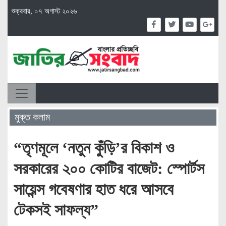
শুক্রবার, ০৭ অগাস্ট ২০২৬
মুক্ত কলাম
“তৃণমূলে ‘নতুন কুঁড়ি’র বিকাশ ও
সরকারের ২০০ কোটির বাজেট: স্পোর্টস
সায়েন্স গবেষণার হাত ধরে আসবে
টেকসই সাফল্য”