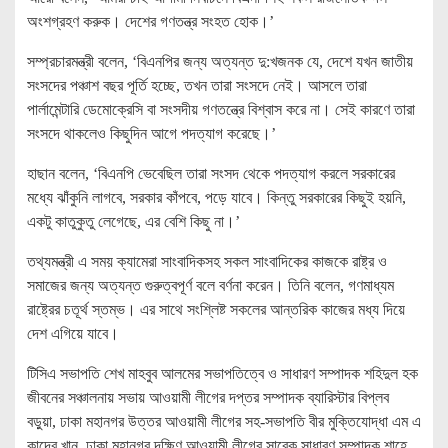
অংশগ্রহণ করুক। দেশের গণতন্ত্র সংহত হোক।’
সম্প্রচারমন্ত্রী বলেন, ‘বিএনপির জন্য অত্যন্ত দু:খজনক যে, দেশে যখন জাতীয়
সংসদের পঞ্চাশ বছর পূর্তি হচ্ছে, তখন তারা সংসদে নেই। আসলে তারা
পার্লামেন্টারি ডেমোক্রেসি বা সংসদীয় গণতন্ত্রে বিশ্বাস করে না। সেই কারণে তারা
সংসদে থাকলেও কিছুদিন আগে পদত্যাগ করেছে।’
হাছান বলেন, ‘বিএনপি ভেবেছিল তারা সংসদ থেকে পদত্যাগ করলে সরকারের
মধ্যে ঝাঁকুনি লাগবে, সরকার কাঁপবে, পড়ে যাবে। কিন্তু সরকারের কিছুই হয়নি,
একটু কাতুকুতু লেগেছে, এর বেশি কিছু না।’
তথ্যমন্ত্রী এ সময় ক্যামেরা সাংবাদিকসহ সকল সাংবাদিকের কাজকে রাষ্ট্র ও
সমাজের জন্য অত্যন্ত গুরুত্বপূর্ণ বলে বর্ণনা করেন। তিনি বলেন, গণমাধ্যম
রাষ্ট্রের চতূর্থ স্তম্ভ। এর সাথে সংশ্লিষ্ট সকলের আন্তরিক কাজের মধ্য দিয়ে
দেশ এগিয়ে যাবে।
টিসিএ সভাপতি শেখ মাহবুব আলমের সভাপতিত্বে ও সাধারণ সম্পাদক শহিদুল হক
জীবনের সঞ্চালনায় সভায় আওয়ামী লীগের দপ্তর সম্পাদক ব্যারিস্টার বিপ্লব
বড়ুয়া, ঢাকা মহানগর উত্তর আওয়ামী লীগের সহ-সভাপতি বীর মুক্তিযোদ্ধা এম এ
কাদের খান, ঢাকা মহানগর দক্ষিণ আওয়ামী লীগের সাবেক সাধারণ সম্পাদক শাহে