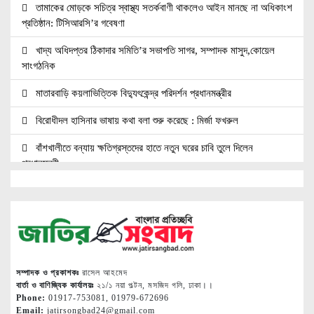
তামাকের মোড়কে সচিত্র স্বাস্থ্য সতর্কবাণী থাকলেও আইন মানছে না অধিকাংশ
প্রতিষ্ঠান: টিসিআরসি’র গবেষণা
খাদ্য অধিদপ্তর ঠিকাদার সমিতি’র সভাপতি সাগর, সম্পাদক মাসুদ,কোয়েল
সাংগঠনিক
মাতারবাড়ি কয়লাভিত্তিক বিদ্যুৎকেন্দ্র পরিদর্শন প্রধানমন্ত্রীর
বিরোধীদল হাসিনার ভাষায় কথা বলা শুরু করেছে : মির্জা ফখরুল
বাঁশখালীতে বন্যায় ক্ষতিগ্রস্তদের হাতে নতুন ঘরের চাবি তুলে দিলেন
প্রধানমন্ত্রী
বরিশালে ১৫ দিনব্যাপী বৃক্ষমেলার উদ্বোধন তথ্যমন্ত্রীর
৩১ দফার প্রতিশ্রুতি রক্ষা না করাই কি জুলাই সনদ অক্ষরে অক্ষরে পালনের
নমুনা
শরীয়তপুর জেলা মহিলা দলের উদ্যোগে বৃক্ষরোপণ ও চাল বিতরণ
সম্পাদক ও প্রকাশকঃ
রাসেল আহমেদ
বার্তা ও বাণিজ্যিক কার্যালয়ঃ
২১/১ নয়া পল্টন, মসজিদ গলি, ঢাকা।।
শাক ধুতে গিয়ে গৃহবধূর মৃত্যু
Phone:
01917-753081, 01979-672696
Email:
jatirsongbad24@gmail.com