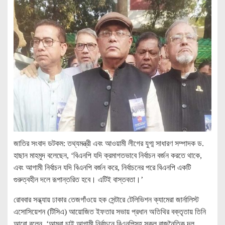
জাতির সংবাদ ডটকম: তথ্যমন্ত্রী এবং আওয়ামী লীগের যুগ্ম সাধারণ সম্পাদক ড.
হাছান মাহমুদ বলেছেন, ‘বিএনপি যদি ক্রমাগতভাবে নির্বাচন বর্জন করতে থাকে,
এবং আগামী নির্বাচন যদি বিএনপি বর্জন করে, নির্বাচনের পরে বিএনপি একটি
গুরুত্বহীন দলে রূপান্তরিত হবে। এটিই বাস্তবতা।’
রোববার সন্ধ্যায় ঢাকার তেজগাঁওয়ে হক সেন্টারে টেলিভিশন ক্যামেরা জার্নালিস্ট
এসোসিয়েশন (টিসিএ) আয়োজিত ইফতার সভায় প্রধান অতিথির বক্তৃতায় তিনি
আরো বলেন, ‘আমরা চাই আগামী নির্বাচনে বিএনপিসহ সকল রাজনৈতিক দল