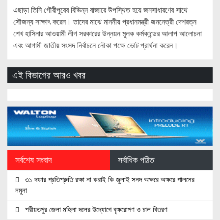
এছাড়া তিনি গৌরীপুরের বিভিন্ন বাজারে উপস্থিত হয়ে জনসাধারণের সাথে
সৌজন্য সাক্ষাৎ করেন। তাদের মাঝে মাননীয় প্রধানমন্ত্রী জননেত্রী দেশরত্ন
শেখ হাসিনার আওয়ামী লীগ সরকারের উন্নয়ন মূলক কর্মকান্ডের আলাপ আলোচনা
এবং আগামী জাতীয় সংসদ নির্বাচনে নৌকা পক্ষে ভোট প্রার্থনা করেন।
এই বিভাগের আরও খবর
সর্বশেষ সংবাদ
সর্বাধিক পঠিত
৩১ দফার প্রতিশ্রুতি রক্ষা না করাই কি জুলাই সনদ অক্ষরে অক্ষরে পালনের
নমুনা
শরীয়তপুর জেলা মহিলা দলের উদ্যোগে বৃক্ষরোপণ ও চাল বিতরণ