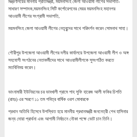
মন্ত্রণালয়ের মাননীয় প্রতিমন্ত্রী, ময়মনসিংহ জেলা আওয়ামী লীগের সভাপতি-
সাধারণ সম্পাদক,ময়মনসিংহ সিটি কর্পোরেশনের মেয়র ময়মনসিংহ মহানগর
আওয়ামী লীগের সংগ্রামী সভাপতি,
ময়মনসিংহ জেলা আওয়ামী লীগের নেতৃবৃন্দের সাথে পরিদর্শন করেন সোমনাথ সাহা।
গৌরীপুর উপজেলা আওয়ামী লীগের দলীয় কার্যালয়ে উপজেলা আওয়ামী লীগ ও অঙ্গ
সহযোগী সংগঠনের নেতাকর্মীদের সাথে আওয়ামীলীগকে সুসংগঠিত করতে
মতবিনিময় করেন।
ভাংনামারী ইউনিয়নের চর ভাবখালী গ্রামে শাহ সুফি হারেজ আলী ফকির চিশতি
(রাহঃ) এর স্মরণে ১১ তম পবিত্র বার্ষিক ওরশ মোবারকে
প্রধান অতিথি হিসেবে উপস্থিত হয়ে মাননীয় প্রধানমন্ত্রী জননেত্রী শেখ হাসিনার
জন্য দোয়া প্রার্থনা এবং আগামী নির্বাচনে নৌকা পক্ষে ভোট চান তিনি।