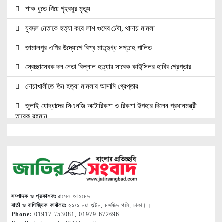
শাক ধুতে গিয়ে গৃহবধূর মৃত্যু
যুবদল নেতাকে হত্যা করে লাশ গুমের চেষ্টা, থানায় মামলা
জামালপুর এপির উদ্যোগে বিশ্ব মাতৃদুগ্ধ সপ্তাহ পালিত
স্বেচ্ছাসেবক দল নেতা বিল্লাল হত্যায় সাবেক কাউন্সিলর হাবিব গ্রেপ্তার
নোয়াখালীতে তিন হত্যা মামলার আসামি গ্রেপ্তার
জুলাই যোদ্ধাদের সিএনজি অটোরিকশা ও রিকশা উপহার দিলেন প্রধানমন্ত্রী
তারেক রহমান
জ্বালানি সেক্টরকে অস্থিতিশীল করার চেষ্টা করছে একটি চক্র: প্রধানমন্ত্রী
নোয়াখালীতে ৯৭৯০ ইয়াবাসহ দুই পাচারকারী গ্রেপ্তার
নোয়াখালীতে সিএনজিতে ১১ কেজি গাঁজা, গ্রেপ্তার ১
নোয়াখালীতে বিএনপি নেতাকে গুলি, লাগল সহযোগীর বুকে
সম্পাদক ও প্রকাশকঃ
রাসেল আহমেদ
বার্তা ও বাণিজ্যিক কার্যালয়ঃ
২১/১ নয়া পল্টন, মসজিদ গলি, ঢাকা।।
দলকে সুসংগঠিত ও জনমুখী করতে নেতাকর্মীদের ঐক্যবদ্ধ হওয়ার আহ্বান
Phone:
01917-753081, 01979-672696