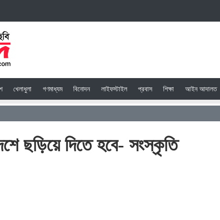
েশ
খেলাধুলা
গণমাধ্যম
বিনোদন
লাইফস্টাইল
প্রবাস
শিক্ষা
আইন আদালত
রাদেশে ছড়িয়ে দিতে হবে- সংস্কৃতি