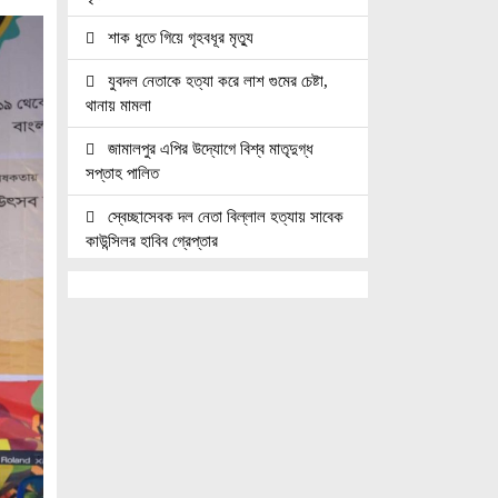
শাক ধুতে গিয়ে গৃহবধূর মৃত্যু
যুবদল নেতাকে হত্যা করে লাশ গুমের চেষ্টা,
থানায় মামলা
জামালপুর এপির উদ্যোগে বিশ্ব মাতৃদুগ্ধ
সপ্তাহ পালিত
স্বেচ্ছাসেবক দল নেতা বিল্লাল হত্যায় সাবেক
কাউন্সিলর হাবিব গ্রেপ্তার
নোয়াখালীতে তিন হত্যা মামলার আসামি
গ্রেপ্তার
জুলাই যোদ্ধাদের সিএনজি অটোরিকশা ও
রিকশা উপহার দিলেন প্রধানমন্ত্রী তারেক রহমান
জ্বালানি সেক্টরকে অস্থিতিশীল করার চেষ্টা
করছে একটি চক্র: প্রধানমন্ত্রী
নোয়াখালীতে ৯৭৯০ ইয়াবাসহ দুই পাচারকারী