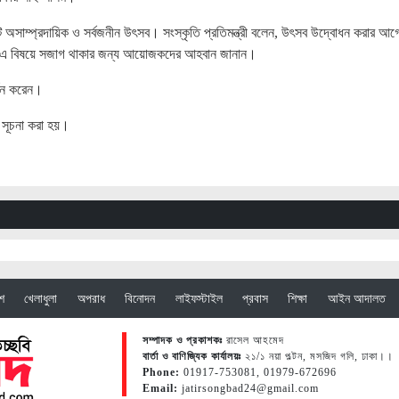
কটি অসাম্প্রদায়িক ও সর্বজনীন উৎসব। সংস্কৃতি প্রতিমন্ত্রী বলেন, উৎসব উদ্বোধন করার আগ
ীতে এ বিষয়ে সজাগ থাকার জন্য আয়োজকদের আহবান জানান।
্শন করেন।
 সূচনা করা হয়।
েশ
খেলাধুলা
অপরাধ
বিনোদন
লাইফস্টাইল
প্রবাস
শিক্ষা
আইন আদালত
সম্পাদক ও প্রকাশকঃ
রাসেল আহমেদ
বার্তা ও বাণিজ্যিক কার্যালয়ঃ
২১/১ নয়া পল্টন, মসজিদ গলি, ঢাকা।।
Phone:
01917-753081, 01979-672696
Email:
jatirsongbad24@gmail.com