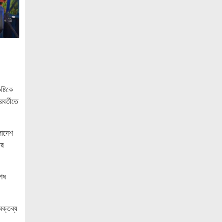
গ্রেপ্তার
নোয়াখালীতে সিএনজিতে ১১ কেজি গাঁজা,
গ্রেপ্তার ১
নোয়াখালীতে বিএনপি নেতাকে গুলি, লাগল
সহযোগীর বুকে
দলকে সুসংগঠিত ও জনমুখী করতে নেতাকর্মীদের
্টিকে
ঐক্যবদ্ধ হওয়ার আহ্বান শ্রীমঙ্গলের এমপি
বর্তীতে
মুজিবের
মৃত্যুদন্ডপ্রাপ্ত হাসিনার হুমকি ধমকির দায়
লাদেশ
ভারতের সরকার এড়াতে পারে না : লেবার পার্টির
ির
চেয়ারম্যান ডাঃ ইরান
অ্যামাজন নতুন ডেটা সেন্টার গ্যাসভিত্তিক
শেষ
বিদ্যুৎকেন্দ্র নির্মাণে
জ্বালানি সংকট মোকাবিলায় সরকার সর্বোচ্চ
বক্তব্য
চেষ্টা চালিয়ে যাচ্ছে: প্রধানমন্ত্রী