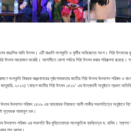
ৎসব বাঙালির আদি উৎসব। এটি বাঙালি সংস্কৃতি ও কৃষ্টির অবিচ্ছেদ্য অংশ। পিঠা উৎসবের কৃষ
পিঠা উৎসব আয়োজন করেছি। আগামীতে জেলা পর্যায়ে পিঠা উৎসব করার পরিকল্পনা রয়েছে। পর
্রাঙ্গণে সংস্কৃতি বিষয়ক মন্ত্রণালয়ের পৃষ্ঠপোষকতায় জাতীয় পিঠা উৎসব উদযাপন পরিষদ ও বাং
জানুয়ারি, ২০২৩) ‘ষোড়শ জাতীয় পিঠা উৎসব ১৪২৯’ এর উদ্বোধনী অনুষ্ঠানে প্রধান অতিথ
া উৎসব উদযাপন পরিষদ ১৪২৯ এর আহবায়ক লিয়াকত আলী লাকীর সভাপতিত্বে অনুষ্ঠানে বি
্টা নৃত্যগুরু আমানুল হক।
ব উদযাপন পরিষদ এর সভাপতি বীর মুক্তিযোদ্ধা সাংস্কৃতিক ব্যক্তিত্ব ম. হামিদ। স্বাগত 
ন্দকার শাহ আলম।