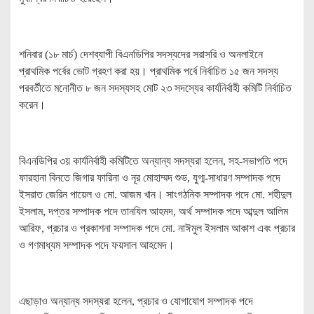
শনিবার (১৮ মার্চ) দেশব্যাপী বিএনডিপির সদস্যদের সরাসরি ও অনলাইনে
প্রাথমিক পর্বের ভোট গ্রহণ করা হয়। প্রাথমিক পর্বে নির্বাচিত ১৫ জন সদস্য
পরবর্তীতে মনোনীত ৮ জন সদস্যসহ মোট ২৩ সদস্যের কার্যনির্বাহী কমিটি নির্বাচিত
করেন।
বিএনডিপির ৩য় কার্যনির্বাহী কমিটিতে অন্যান্য সদস্যরা হলেন, সহ-সভাপতি পদে
ফারহানা বিনতে জিগার ফারিনা ও নূর মোহাম্মদ শুভ, যুগ্ম-সাধারণ সম্পাদক পদে
ইসরাত জেরিন পায়েল ও মো. আজম খান। সাংগঠনিক সম্পাদক পদে মো. শহীদুল
ইসলাম, দপ্তর সম্পাদক পদে তানযিল আহমদ, অর্থ সম্পাদক পদে আব্দুল আলিম
আরিফ, প্রচার ও প্রকাশনা সম্পাদক পদে মো. নাঈমুল ইসলাম আকাশ এবং প্রচার
ও গণমাধ্যম সম্পাদক পদে ফয়সাল আহমেদ।
এছাড়াও অন্যান্য সদস্যরা হলেন, প্রচার ও যোগাযোগ সম্পাদক পদে