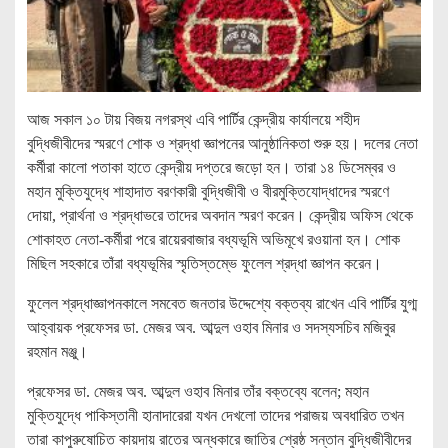
আজ সকাল ১০ টায় বিজয় নগরস্থ এবি পার্টির কেন্দ্রীয় কার্যালয়ে শহীদ
বুদ্ধিজীবীদের স্মরণে শোক ও শ্রদ্ধা জ্ঞাপনের আনুষ্ঠানিকতা শুরু হয়। দলের নেতা
কর্মীরা কালো পতাকা হাতে কেন্দ্রীয় দপ্তরে জড়ো হন। তারা ১৪ ডিসেম্বর ও
মহান মুক্তিযুদ্ধে শাহাদাত বরণকারী বুদ্ধিজীবী ও বীরমুক্তিযোদ্ধাদের স্মরণে
দোয়া, প্রার্থনা ও শ্রদ্ধাভরে তাদের অবদান স্মরণ করেন। কেন্দ্রীয় অফিস থেকে
শোকাহত নেতা-কর্মীরা পরে রায়েরবাজার বধ্যভূমি অভিমূখে রওয়ানা হন। শোক
মিছিল সহকারে তাঁরা বধ্যভূমির স্মৃতিস্তম্ভে ফুলেল শ্রদ্ধা জ্ঞাপন করেন।
ফুলেল শ্রদ্ধাজ্ঞাপনকালে সমবেত জনতার উদ্দেশ্যে বক্তব্য রাখেন এবি পার্টির যুগ্ম
আহ্বায়ক প্রফেসর ডা. মেজর অব. আব্দুল ওহাব মিনার ও সদস্যসচিব মজিবুর
রহমান মঞ্জু।
প্রফেসর ডা. মেজর অব. আব্দুল ওহাব মিনার তাঁর বক্তব্যে বলেন; মহান
মুক্তিযুদ্ধে পাকিস্তানী হানাদারেরা যখন দেখলো তাদের পরাজয় অবধারিত তখন
তারা কাপুরুষোচিত কায়দায় রাতের অন্ধকারে জাতির শ্রেষ্ঠ সন্তান বুদ্ধিজীবীদের