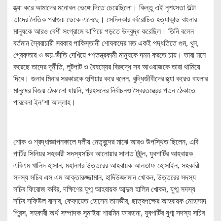
হ্ত্যা করে আমাদের মনোবল ভেঙ্গে দিতে চেয়েছিলো। কিন্তু এই নৃশংসতা উল্টা
তাদের নৈতিক পরাজয় ডেকে এনেছে। সেদিনকার বর্বরোচিত হত্যাকান্ড বাংলার
মানুষকে আরও বেশী সংগ্রামে ঝাপিয়ে পড়তে উদ্বুদ্ধ করেছিল। তিনি বলেন
বর্তমান স্বৈরাচারী সরকার পাকিস্তানী শোষকদের মত একই পদ্ধতিতে গুম, খুন,
গ্রেফতার ও ভয়-ভীতি দেখিয়ে গণতন্ত্রকামী মানুষকে দমন করতে চায়। তারা মনে
করেছে তাদের দূর্নীতি, লুটপাট ও বৈষম্যের বিরুদ্ধে সব আওয়াজকে তারা থামিয়ে
দিবে। জনাব মিনার সরকারকে হুশিয়ার করে বলেন, বুদ্ধিজীবীদের হ্ত্যা করেও বাংলার
মানুষের বিজয় ঠেকানো যায়নি, প্রহসনের নির্বাচনও স্বৈরতন্ত্রের পতন ঠেকাতে
পারবেনা ইন’শা আল্লাহ।
শোক ও শ্রদ্ধাজ্ঞাপনকালে দলীয় নেতৃবৃন্দের মাঝে আরও উপস্থিত ছিলেন, এবি
পার্টির সিনিয়র সহকারী সদস্যসচিব আনোয়ার সাদাত টুটুল, যুবপার্টির আহবায়ক
এবিএম খালিদ হাসান, মহানগর উত্তরের আহবায়ক আলতাফ হোসাইন, সহকারী
সদস্য সচিব এস এম আক্তারুজ্জামান, হাদিউজ্জামান খোকন, উত্তরের সদস্য
সচিব ফিরোজ কবির, দক্ষিণের যুগ্ম আহবায়ক আব্দুল হালিম খোকন, যুগ্ম সদস্য
সচিব সফিউল বাসার, কেফায়েত হোসেন তানভীর, ছাত্রপক্ষের আহবায়ক মোহাম্মদ
প্রিন্স, সহকারী অর্থ সম্পাদক সুমাইয়া শারমিন ফারহানা, যুবপার্টির যুগ্ম সদস্য সচিব