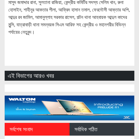
মাসুদ জমাদ্দার রানা, সুলতানা রাজিয়া, কেন্দ্রীয় কমিটির সদস্য সেলিম খান, রুনা
হোসাইন, শাহীনুর আকতার শীলা, আফ্রিদ হাসান তমাল, ফেরদৌসী আক্তার অপি,
আব্দুর রব জামিল, আমানুল্লাহ সরকার রাসেল, পল্টন থানা আহবায়ক আব্দুল কাদের
মুন্সি, যাত্রাবাড়ী থানা সমন্বয়ক সিএম আরিফ সহ কেন্দ্রীয় ও মহানগরীর বিভিন্ন
পর্যায়ের নেতৃবৃন্দ।
এই বিভাগের আরও খবর
সর্বশেষ সংবাদ
সর্বাধিক পঠিত