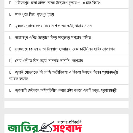
শরীয়তপুর জেলা মহিলা দলের উদ্যোগে বৃক্ষরোপণ ও চাল বিতরণ
শাক ধুতে গিয়ে গৃহবধূর মৃত্যু
যুবদল নেতাকে হত্যা করে লাশ গুমের চেষ্টা, থানায় মামলা
জামালপুর এপির উদ্যোগে বিশ্ব মাতৃদুগ্ধ সপ্তাহ পালিত
স্বেচ্ছাসেবক দল নেতা বিল্লাল হত্যায় সাবেক কাউন্সিলর হাবিব গ্রেপ্তার
নোয়াখালীতে তিন হত্যা মামলার আসামি গ্রেপ্তার
জুলাই যোদ্ধাদের সিএনজি অটোরিকশা ও রিকশা উপহার দিলেন প্রধানমন্ত্রী
তারেক রহমান
জ্বালানি সেক্টরকে অস্থিতিশীল করার চেষ্টা করছে একটি চক্র: প্রধানমন্ত্রী
নোয়াখালীতে ৯৭৯০ ইয়াবাসহ দুই পাচারকারী গ্রেপ্তার
নোয়াখালীতে সিএনজিতে ১১ কেজি গাঁজা, গ্রেপ্তার ১
নোয়াখালীতে বিএনপি নেতাকে গুলি, লাগল সহযোগীর বুকে