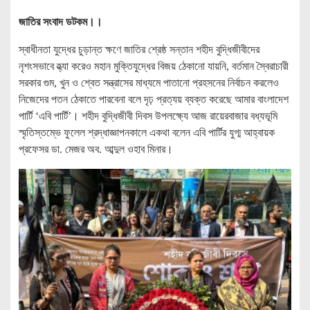
জাতির সংবাদ ডটকম।।
স্বাধীনতা যুদ্ধের চুড়ান্ত ক্ষণে জাতির শ্রেষ্ঠ সন্তান শহীদ বুদ্ধিজীবীদের
নৃশংসভাবে হ্ত্যা করেও মহান মুক্তিযুদ্ধের বিজয় ঠেকানো যায়নি, বর্তমান স্বৈরাচারী
সরকার গুম, খুন ও শ্বেত সন্ত্রাসের মাধ্যমে পাতানো প্রহসনের নির্বাচন করলেও
নিজেদের পতন ঠেকাতে পারবেনা বলে দৃঢ় প্রত্যয় ব্যক্ত করেছে আমার বাংলাদেশ
পার্টি ‘এবি পার্টি’। শহীদ বুদ্ধিজীবী দিবস উপলক্ষ্যে আজ রায়েরবাজার বধ্যভূমি
স্মৃতিস্তম্ভে ফুলেল শ্রদ্ধাজ্ঞাপনকালে একথা বলেন এবি পার্টির যুগ্ম আহ্বায়ক
প্রফেসর ডা. মেজর অব. আব্দুল ওহাব মিনার।