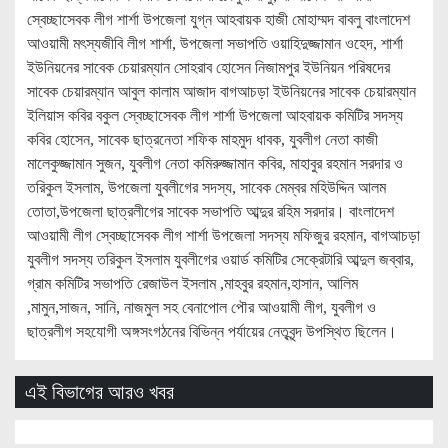
স্বেচ্ছাসেবক লীগ শার্শা উপজেলা যুগ্ন আহবায়ক হাজী মোহাম্মদ বাবলু বাংলাদেশ
আওয়ামী মৎস্যজীবি লীগ শার্শা, উপজেলা সভাপতি ওয়াহিদুজ্জামান ওহেদ, শার্শা
ইউনিয়নের সাবেক চেয়ারম্যান সোহরাব হোসেন নিজামপুর ইউনিয়ন পরিষদের
সাবেক চেয়ারম্যান আবুল কালাম আজাদ বাগআচড়া ইউনিয়নের সাবেক চেয়ারম্যান
ইলিয়াস কবির বকুল স্বেচ্ছাসেবক লীগ শার্শা উপজেলা আহবায়ক কমিটির সদস্য
কবির হোসেন, সাবেক ছাত্রনেতা শফিক মাহমুদ ধাবক, যুবলীগ নেতা কাজী
মালেকুজ্জামান সুজন, যুবলীগ নেতা কমিরুজ্জামান কবির, মাহাবুর রহমান সরদার ও
তরিকুল ইসলাম, উপজেলা যুবলীগের সদস্য, সাবেক মেম্বর মহিউদ্দিন আলম
তোতা,উপজেলা ছাত্রলীগের সাবেক সভাপতি আব্দুর রহিম সরদার। বাংলাদেশ
আওয়ামী লীগ স্বেচ্ছাসেবক লীগ শার্শা উপজেলা সদস্য মফিজুর রহমান, বাগআচড়া
যুবলীগ সদস্য তরিকুল ইসলাম যুবলীগের ওয়ার্ড কমিটির সেক্রেটারি আব্দুল জব্বার,
গ্রাম কমিটির সভাপতি রেজাউল ইসলাম ,মাহবুর রহমান,হাসান, আলিম
,মামুন,সাজন, সানি, নাজমুল সহ বেনাপোল পৌর আওয়ামী লীগ, যুবলীগ ও
ছাত্রলীগ সহযোগী অঙ্গসংগঠনের বিভিন্ন পর্যায়ের নেতৃবৃন্দ উপস্থিত ছিলেন।
এই বিভাগের আরও খবর