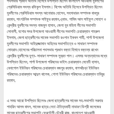
পথসভায় প্রধান অতিথি হিসেবে উপস্থিত ছিলেন বাংলাদেশ আওয়ামী যুবলীগের
প্রেসিডিয়াম সদস্য রফিকুল ইসলাম। বিশেষ অতিথি হিসেবে উপস্থিত ছিলেন
যুবলীগের প্রেসিডিয়াম সদস্য আনোয়ার হোসেন, সহসাধারন সম্পাদক বাবলুর
রহমান, সাংগঠনিক সম্পাদক সাইফুর রহমান,এ্যাড. শামিম আল সাইফুল সোহাগ ও
কেন্দ্রীয় যুবলীগের সদস্য নাজমুল হাসান, জেলা যুব মহিলা লীগের সভাপতি
সোনালী, যশোর সদর উপজেলা আওয়ামী লীগের সভাপতি চেয়ারম্যান শাহরুল
ইসলাম, জেলা ছাত্রলীগের সাবেক সভাপতি রওশান ইকবল শাহী, শার্শা উপজেলা
যুবলীগের সভাপতি অহিদুজ্জামান অহিদের সভাপতিত্বে ও সাধারণ সম্পাদক
সোহরাব হোসেনের পরিচালনা পথসভায় প্রধান বক্তা হিসাবে বক্তব্য রাখেন
কেন্দ্রীয় যুবলীগের যুগ্ন- সাধারণ সম্পাদক সুব্রত পাল। এসময় অন্যন্যাদের মধ্যে
উপস্থিত ছিলেন, শার্শা উপজেলা পরিষদের ভাইস চেয়ারম্যান মেহেদী হাসান,
বেনাপোল ইউনিয়ন পরিষদের চেয়ারম্যান বজলুর রহমান, বাগআঁচড়া ইউনিয়ন
পরিষদের চেয়ারম্যান আব্দুল খালেক, গোগা ইউনিয়ন পরিষদের চেয়ারম্যান তবিবুর
রহমান,
এ সময় আরো উপস্থিত ছিলেনঃ জেলা ছাত্রলীগের সাবেক সহ-সভাপতি সরদার
শাহরিন আলম বাদল, সাবেক ছাত্র নেতা ঐতিহ্যবাহী নাভারণ ডিগ্রী কলেজের
সাবেক ছাত্রলীগের সভাপতি ফেরদৌসী চৌধুরী রাজু, বাংলাদেশ আওয়ামী