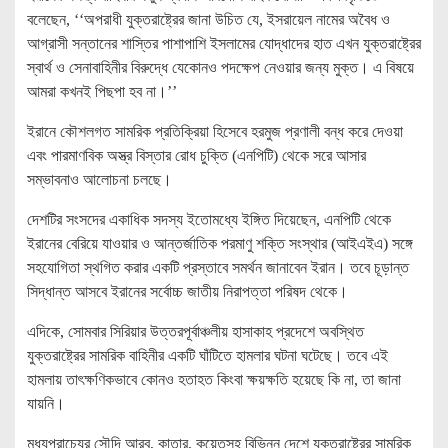
বলেছেন, ‘‘অপরাধী যুক্তরাষ্ট্রের জানা উচিত যে, ইসরায়েল নামের অবৈধ ও
আগ্রাসী সন্তানের শাস্তির পাশাপাশি ইসলামের যোদ্ধাদের হাত এখন যুক্তরাষ্ট্রের
স্বার্থ ও সেনাবাহিনীর বিরুদ্ধে যেকোনও পদক্ষেপ নেওয়ার জন্য মুক্ত। এ বিষয়ে
আমরা কখনই পিছপা হব না।’’
ইরানে কৌশলগত সামরিক প্রতিক্রিয়া হিসেবে হরমুজ প্রণালী বন্ধ করে দেওয়া
এবং পারমাণবিক অস্ত্র বিস্তার রোধ চুক্তি (এনপিটি) থেকে সরে আসার
সম্ভাবনাও আলোচনা চলছে।
দেশটির সংসদের একাধিক সদস্য ইতোমধ্যে ইঙ্গিত দিয়েছেন, এনপিটি থেকে
ইরানের বেরিয়ে যাওয়ার ও আন্তর্জাতিক পরমাণু শক্তি সংস্থার (আইএইএ) সঙ্গে
সহযোগিতা স্থগিত করার একটি প্রস্তাবে সমর্থন জানাবেন ইরান। তবে চূড়ান্ত
সিদ্ধান্ত আসবে ইরানের সর্বোচ্চ জাতীয় নিরাপত্তা পরিষদ থেকে।
এদিকে, সোমবার সিরিয়ার উত্তরপূর্বাঞ্চলীয় হাসাকাহ প্রদেশে অবস্থিত
যুক্তরাষ্ট্রের সামরিক বাহিনীর একটি ঘাঁটিতে হামলার ঘটনা ঘটেছে। তবে এই
হামলায় তাৎক্ষণিকভাবে কোনও হতাহত কিংবা ক্ষয়ক্ষতি হয়েছে কি না, তা জানা
যায়নি।
মধ্যপ্রাচ্যের সৌদি আরব, কাতার, কুয়েতসহ বিভিন্ন দেশে যুক্তরাষ্ট্রের সামরিক