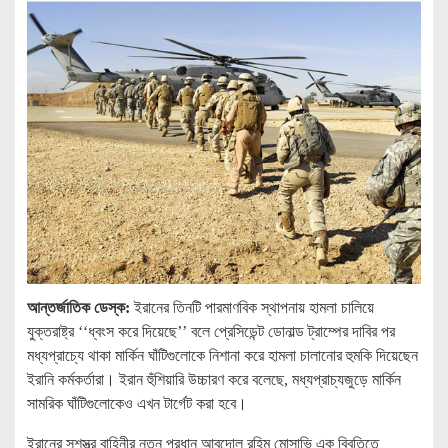
আন্তর্জাতিক ডেস্ক:
ইরানের তিনটি পারমাণবিক স্থাপনায় হামলা চালিয়ে
যুক্তরাষ্ট্র ‘‘ধ্বংস করে দিয়েছে’’ বলে প্রেসিডেন্ট ডোনাল্ড ট্রাম্পের দাবির পর
মধ্যপ্রাচ্যে থাকা মার্কিন ঘাঁটিগুলোকে নিশানা করে হামলা চালানোর হুমকি দিয়েছেন
ইরানি কর্মকর্তারা। ইরান হুঁশিয়ারি উচ্চারণ করে বলেছে, মধ্যপ্রাচ্যজুড়ে মার্কিন
সামরিক ঘাঁটিগুলোকেও এখন টার্গেট করা হবে।
ইরানের সশস্ত্র বাহিনীর নতুন প্রধান আবদোল রহিম মোসাভি এক বিবৃতিতে