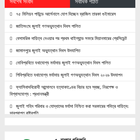
সর্বশেষ সংবাদ
সর্বাধিক পঠিত
৭৫ মিলিয়ন পাউন্ডে আর্সেনালে যোগ দিচ্ছেন ব্রাজিল তারকা গুইমারেস
জাতিসংঘে জুলাই গণঅভ্যুত্থান দিবস পালিত
বেসামরিক দায়িত্ব নেওয়ার পর প্রথম থাইল্যান্ড সফরে মিয়ানমারের প্রেসিডেন্ট
জামালপুরে জুলাই অভ্যুত্থান দিবস উদযাপিত
নোবিপ্রবিতে যথাযোগ্য মর্যাদায় জুলাই গণঅভ্যুত্থান দিবস পালিত
পিবিপ্রবিতে যথাযোগ্য মর্যাদায় জুলাই গণঅভ্যুত্থান দিবস ২০২৬ উদযাপন
ফ্যাসিবাদবিরোধী আন্দোলনে হত্যাকাণ্ডের বিচার হবে স্বচ্ছ, নিরপেক্ষ ও
বিশ্বাসযোগ্য : প্রধানমন্ত্রী
জুলাই শহিদ পরিবার ও যোদ্ধাদের মর্যাদা নিশ্চিত করা সরকারের পবিত্র দায়িত্ব:
ভারপ্রাপ্ত রাষ্ট্রপতি
জুলাই স্মৃতি জাদুঘরের দুয়ার খুলেছে, উদ্বোধন করলেন প্রধানমন্ত্রী
উচ্চশিক্ষার দ্বার খুলতে ‘ওভারসীজ এডুকেয়ার’ ও ‘এডু উইংস হাব’-এর নতুন