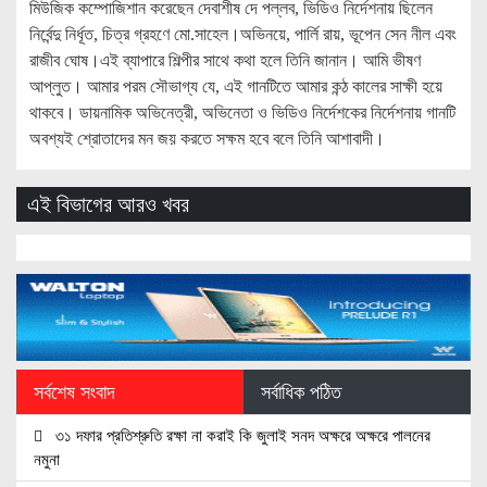
মিউজিক কম্পোজিশান করেছেন দেবাশীষ দে পল্লব, ভিডিও নির্দেশনায় ছিলেন
নির্বেন্দু নির্ধূত, চিত্র গ্রহণে মো.সাহেল।অভিনয়ে, পার্লি রায়, ভূপেন সেন নীল এবং
রাজীব ঘোষ।এই ব্যাপারে শিল্পীর সাথে কথা হলে তিনি জানান। আমি ভীষণ
আপ্লুত। আমার পরম সৌভাগ্য যে, এই গানটিতে আমার কন্ঠ কালের সাক্ষী হয়ে
থাকবে। ডায়নামিক অভিনেত্রী, অভিনেতা ও ভিডিও নির্দেশকের নির্দেশনায় গানটি
অবশ্যই শ্রোতাদের মন জয় করতে সক্ষম হবে বলে তিনি আশাবাদী।
এই বিভাগের আরও খবর
সর্বশেষ সংবাদ
সর্বাধিক পঠিত
৩১ দফার প্রতিশ্রুতি রক্ষা না করাই কি জুলাই সনদ অক্ষরে অক্ষরে পালনের
নমুনা