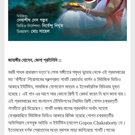
জাহাঙ্গীর হোসেন, জেলা প্রতিনিধি ::
মরমী সাধক রাধারমণ দত্ত’র লোক সঙ্গীতের সমৃদ্ধ ভান্ডার থেকে এই প্রথমবারের
মত ‘বাঁশীরে’ শিরোনামের স্বল্পশ্রুত গানটি রেকর্ডেড ভার্সন ও মিউজিক ভিডিও
আকারে ইউটিউব, সামাজিক যোগাযোগ মাধ্যম ও ইলেকট্রনিক মিডিয়ায় যুক্ত
হয়েছে। এই গান এর আগে আর কোনো শিল্পী ই রেকর্ড করেন নি বলে জানা যায়।
এই প্রথমবারের মত বাংলাদেশ টেলিভিশনের নিয়মিত শিল্পী গোপন চক্রবর্ত্তী
গানটিতে কন্ঠ দিয়েছেন। গানটি ভাষার মাসের প্রথমদিন অর্থাৎ পহেলা
ফেব্রুয়ারিতে মিউজিক ভিডিও আকারে রিলিজ হয়েছে গোপন চক্রবর্ত্তীর
অফিসিয়াল ফেসবুক আইডি ও ইউটিউব চ্যানেল Gopon Chakraborty তে।
ইতোমধ্যে দর্শক শ্রোতাদের মধ্যে ব্যাপক সাড়া জাগিয়েছে গানটি।গানের