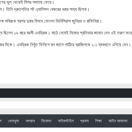
ভাগের ভুল থেকেই মিশর সমতায় ফেরে।
ো। তিনি দ্রুতগতির শট এ্যালিসন বেকরের ধরার সাধ্য ছিলনা।
ক শুবিরকে পরপর দুবার বিপদে ফেলেন ভিনিসিয়াস জুনিয়র ও রাফিনিয়া।
ধ্যে ছিলেন ১৯ বছর বয়সী এনড্রিক। মাঠে নেমেই নিজের প্রতিভার জানান দেন এই তরুণ ফরো
রিকের দিকে। এনড্রিক নিখুঁত ফিনিশে বল জালে পাঠিয়ে ব্রাজিলকে ২-১ ব্যবধানে এগিয়ে দেন
েশ
খেলাধুলা
অপরাধ
বিনোদন
লাইফস্টাইল
প্রবাস
শিক্ষা
আইন আদালত