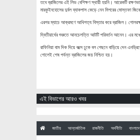
তবে ব্রাজিলের এই লিড বেশিক্ষণ স্থায়ী হয়নি। আরেকটি রক্ষণ
মারকুইনহোসের দুর্বল ব্যাকপাস কেড়ে নেন মিশরের মোস্তফা জিক
এরপর ম্যাচে আক্রমণে আধিপত্য বিস্তার করে ব্রাজিল। গোলরক্ষ
দ্বিতীয়ার্ধের শুরুতে আনচেলত্তি আটটি পরিবর্তন আনেন। এর ম
রাফিনিয়া বাম দিক দিয়ে বক্সে ঢুকে বল পেছনে বাড়িয়ে দেন এনড্
গোলেই শেষ পর্যন্ত ব্রাজিলের জয় নিশ্চিত হয়।
এই বিভাগের আরও খবর
(current)
জাতীয়
আন্তর্জাতিক
রাজনীতি
অর্থনীতি
বাংলাদ