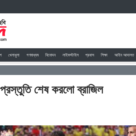
েশ
খেলাধুলা
গণমাধ্যম
বিনোদন
লাইফস্টাইল
প্রবাস
শিক্ষা
আইন আদালত
প্রস্তুতি শেষ করলো ব্রাজিল