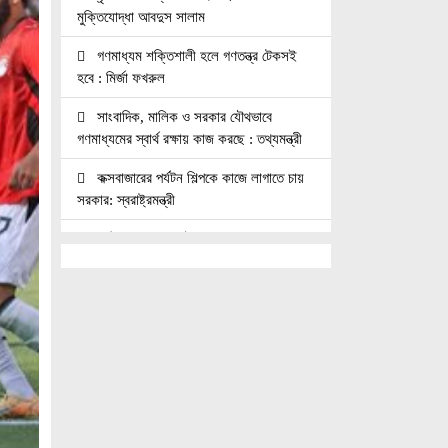
মুক্তিযোদ্ধা আবদুস সালাম
গণমাধ্যম শক্তিশালী হলে গণতন্ত্র টেকসই
হবে : মির্জা ফখরুল
সাংবাদিক, মালিক ও সরকার যৌথভাবে
গণমাধ্যমের স্বার্থ রক্ষায় কাজ করছে : তথ্যমন্ত্রী
কক্সবাজারের পর্যটন শিল্পকে কাজে লাগাতে চায়
সরকার: স্বরাষ্ট্রমন্ত্রী
কাঠমান্ডুতে আন্তর্জাতিক মাতৃভাষা সাংবাদিকতা
সম্মেলন: যোগ দিচ্ছেন বাংলাদেশের আট
সাংবাদিক।।
নয়া পল্টনে স্বেচ্ছাসেবক দলের বৃক্ষরোপণ
কর্মসূচি
৭৫ মিলিয়ন পাউন্ডে আর্সেনালে যোগ দিচ্ছেন
ব্রাজিল তারকা গুইমারেস
জাতিসংঘে জুলাই গণঅভ্যুত্থান দিবস পালিত