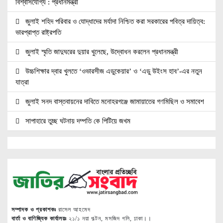
বিশ্বাসযোগ্য : প্রধানমন্ত্রী
জুলাই শহিদ পরিবার ও যোদ্ধাদের মর্যাদা নিশ্চিত করা সরকারের পবিত্র দায়িত্ব:
ভারপ্রাপ্ত রাষ্ট্রপতি
জুলাই স্মৃতি জাদুঘরের দুয়ার খুলেছে, উদ্বোধন করলেন প্রধানমন্ত্রী
উচ্চশিক্ষার দ্বার খুলতে ‘ওভারসীজ এডুকেয়ার’ ও ‘এডু উইংস হাব’-এর নতুন
যাত্রা
জুলাই সনদ বাস্তবায়নের দাবিতে মনোহরগঞ্জে জামায়াতের গণমিছিল ও সমাবেশ
সাপাহারে তুচ্ছ ঘটনায় দম্পতি কে পিটিয়ে জখম
এককালের আপোষহীন বিএনপি এখন আপোসকামী হয়ে জনরায় উপেক্ষা করছে
মোবাইল রেডিয়েশনের কারণে কোনো ধরনের স্বাস্থ্যঝুঁকি নেই : বিটিআরসি
কমিশনার
জাতিসংঘের হিসাব ও সরকারি গেজেটের বাইরে থাকা ৫৬৪ নিহতের পরিচয়
প্রকাশের দাবি বিসিআরএসের
সম্পাদক ও প্রকাশকঃ
রাসেল আহমেদ
বার্তা ও বাণিজ্যিক কার্যালয়ঃ
২১/১ নয়া পল্টন, মসজিদ গলি, ঢাকা।।
আগামী ৭ আগস্ট অনুরাগের প্রথম প্রতিষ্ঠাবার্ষিকী