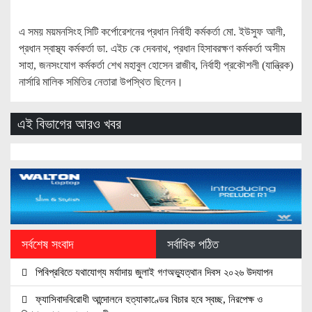
এ সময় ময়মনসিংহ সিটি কর্পোরেশনের প্রধান নির্বাহী কর্মকর্তা মো. ইউসুফ আলী,
প্রধান স্বাস্থ্য কর্মকর্তা ডা. এইচ কে দেবনাথ, প্রধান হিসাবরক্ষণ কর্মকর্তা অসীম
সাহা, জনসংযোগ কর্মকর্তা শেখ মহাবুল হোসেন রাজীব, নির্বাহী প্রকৌশলী (যান্ত্রিক)
নার্সারি মালিক সমিতির নেতারা উপস্থিত ছিলেন।
এই বিভাগের আরও খবর
সর্বশেষ সংবাদ
সর্বাধিক পঠিত
পিবিপ্রবিতে যথাযোগ্য মর্যাদায় জুলাই গণঅভ্যুত্থান দিবস ২০২৬ উদযাপন
ফ্যাসিবাদবিরোধী আন্দোলনে হত্যাকাণ্ডের বিচার হবে স্বচ্ছ, নিরপেক্ষ ও