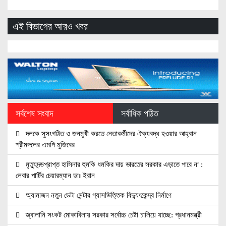
এই বিভাগের আরও খবর
সর্বশেষ সংবাদ
সর্বাধিক পঠিত
দলকে সুসংগঠিত ও জনমুখী করতে নেতাকর্মীদের ঐক্যবদ্ধ হওয়ার আহ্বান
শ্রীমঙ্গলের এমপি মুজিবের
মৃত্যুদন্ডপ্রাপ্ত হাসিনার হুমকি ধমকির দায় ভারতের সরকার এড়াতে পারে না :
লেবার পার্টির চেয়ারম্যান ডাঃ ইরান
অ্যামাজন নতুন ডেটা সেন্টার গ্যাসভিত্তিক বিদ্যুৎকেন্দ্র নির্মাণে
জ্বালানি সংকট মোকাবিলায় সরকার সর্বোচ্চ চেষ্টা চালিয়ে যাচ্ছে: প্রধানমন্ত্রী