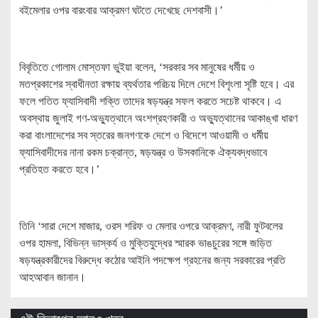
বইমেলার ওপর বারংবার আক্রমণ ঘটতে দেখেছে দেশবাসী।’
বিবৃতিতে গোলাম মোস্তফা ভুইয়া বলেন, ‘সরকার সব মানুষের ধর্মীয় ও
মতপ্রকাশের স্বাধীনতা রক্ষায় ব্যর্থতার পরিচয় দিলে দেশে বিশৃংলা সৃষ্টি হবে। এর
ফলে পতিত ফ্যাসিবাদী শক্তি তাদের ষড়যন্ত্র সফল করতে সচেষ্ট থাকবে। এ
অবস্থায় জুলাই গণ-অভ্যুত্থানে অংশগ্রহণকারী ও অভ্যুত্থানের আকাঙ্খা ধারণ
করা বাংলাদেশের সব স্তরের জনগণকে দেশে ও বিদেশে আওয়ামী ও ধর্মীয়
ফ্যাসিবাদীদের নানা রকম চক্রান্ত, ষড়যন্ত্র ও উসকানিকে ঐক্যবদ্ধভাবে
প্রতিহত করতে হবে।’
তিনি ‘সারা দেশে মাজার, ওরস শরিফ ও মেলার ওপরে আক্রমণ, নারী ফুটবলের
ওপর হামলা, বিভিন্ন ভাস্কর্য ও মুক্তিযুদ্ধের স্মারক ভাঙচুরের সঙ্গে জড়িত
ষড়যন্ত্রকারীদের বিরুদ্ধে কঠোর আইনি পদক্ষেপ গ্রহনের জন্য সরকারের প্রতি
আহআবান জানান।