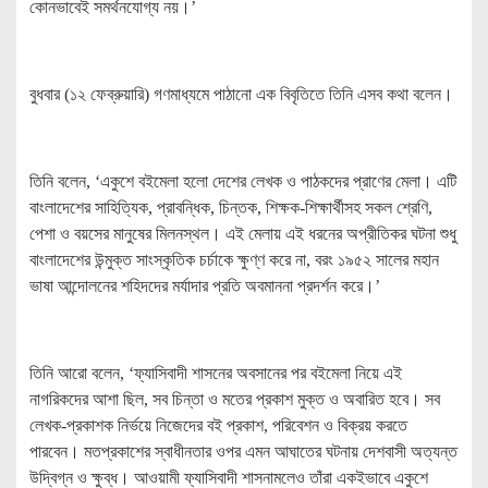
কোনভাবেই সমর্থনযোগ্য নয়।’
বুধবার (১২ ফেব্রুয়ারি) গণমাধ্যমে পাঠানো এক বিবৃতিতে তিনি এসব কথা বলেন।
তিনি বলেন, ‘একুশে বইমেলা হলো দেশের লেখক ও পাঠকদের প্রাণের মেলা। এটি
বাংলাদেশের সাহিত্যিক, প্রাবন্ধিক, চিন্তক, শিক্ষক-শিক্ষার্থীসহ সকল শ্রেণি,
পেশা ও বয়সের মানুষের মিলনস্থল। এই মেলায় এই ধরনের অপ্রীতিকর ঘটনা শুধু
বাংলাদেশের উন্মুক্ত সাংস্কৃতিক চর্চাকে ক্ষুণ্ণ করে না, বরং ১৯৫২ সালের মহান
ভাষা আন্দোলনের শহিদদের মর্যাদার প্রতি অবমাননা প্রদর্শন করে।’
তিনি আরো বলেন, ‘ফ্যাসিবাদী শাসনের অবসানের পর বইমেলা নিয়ে এই
নাগরিকদের আশা ছিল, সব চিন্তা ও মতের প্রকাশ মুক্ত ও অবারিত হবে। সব
লেখক-প্রকাশক নির্ভয়ে নিজেদের বই প্রকাশ, পরিবেশন ও বিক্রয় করতে
পারবেন। মতপ্রকাশের স্বাধীনতার ওপর এমন আঘাতের ঘটনায় দেশবাসী অত্যন্ত
উদ্বিগ্ন ও ক্ষুব্ধ। আওয়ামী ফ্যাসিবাদী শাসনামলেও তাঁরা একইভাবে একুশে