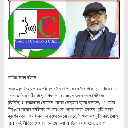
জাতির সংবাদ ডটকম।।
অমর একুশে বইমেলার একটি বুক স্টলে হট্টগোলের ঘটনায় তীব্র নিন্দা, প্রতিবাদ ও
ক্ষোভ জানিয়ে গভীর উদ্বেগ প্রকাশ করে ভয়েস অব কনসাস সিটিজেন
(ভিসিসি)’র চেয়ারপার্সন মোহাম্মদ গোলাম মোস্তফা ভুইয়া বলেছেন, ‘এ ধরনের
বিশৃঙ্খলা আচরণ নাগরিকের অধিকার এবং দেশের আইন উভয়ের প্রতি অবজ্ঞা
প্রদর্শন করে। একটি কার্যকর রাষ্ট্রে কোনো ক্ষেত্রেই ‘মব’ সংস্কৃতি গ্রহণযোগ্য
নয়। সেই নীতিতে সোমবার (১০ ফেব্রুয়ারি) বইমেলায় যা হয়েছে, তাও