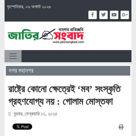
বৃহস্পতিবার, ০৬ অগাস্ট ২০২৬
নগর মহানগর
রাষ্ট্রে কোনো ক্ষেত্রেই ‘মব’ সংস্কৃতি
গ্রহণযোগ্য নয় : গোলাম মোস্তফা
বুধবার, ফেব্রুয়ারি ১২, ২০২৫