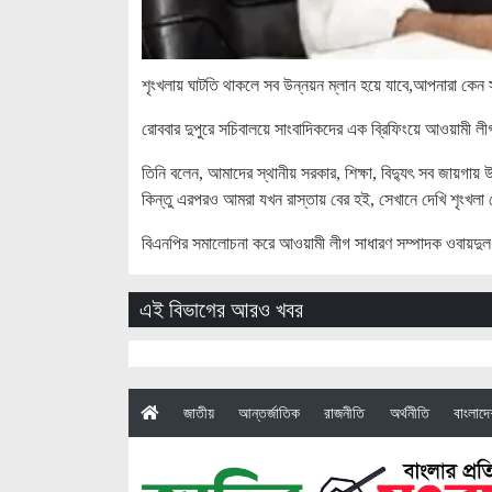
শৃংখলায় ঘাটতি থাকলে সব উন্নয়ন ম্লান হয়ে যাবে,আপনারা কেন 
রোববার দুপুরে সচিবালয়ে সাংবাদিকদের এক ব্রিফিংয়ে আওয়ামী লী
তিনি বলেন, আমাদের স্থানীয় সরকার, শিক্ষা, বিদ্যুৎ সব জায়গা
কিন্তু এরপরও আমরা যখন রাস্তায় বের হই, সেখানে দেখি শৃংখলা
বিএনপির সমালোচনা করে আওয়ামী লীগ সাধারণ সম্পাদক ওবায়দুল ক
এই বিভাগের আরও খবর
(current)
জাতীয়
আন্তর্জাতিক
রাজনীতি
অর্থনীতি
বাংলাদ