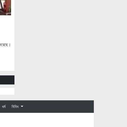
জাতিসংঘের হিসাব ও সরকারি গেজেটের বাইরে
থাকা ৫৬৪ নিহতের পরিচয় প্রকাশের দাবি
বিসিআরএসের
আগামী ৭ আগস্ট অনুরাগের প্রথম
প্রতিষ্ঠাবার্ষিকী
গণভোটের রায়ের আলোকে জুলাই জাতীয় সনদ
ন করেছে।
বাস্তবায়ন করতে হবে – খেলাফত মজলিস
জনগণ পরিবর্তন চেয়েছে বলেই জুলাই আন্দোলন
সফল হয়েছে : প্রধানমন্ত্রী
সৌদি আরবকে বাংলাদেশে বিনিয়োগ বাড়ানোর
আহ্বান প্রধানমন্ত্রীর
আগামীকাল জুলাই স্মৃতি জাদুঘর উদ্বোধন
করবেন প্রধানমন্ত্রী
ধর্ম
বিবিধ
হাতিয়ায় পুকুরে ভাসছিল অজ্ঞাত ব্যক্তির
মরদেহ