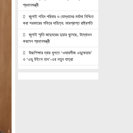
প্রধানমন্ত্রী
জুলাই শহিদ পরিবার ও যোদ্ধাদের মর্যাদা নিশ্চিত
করা সরকারের পবিত্র দায়িত্ব: ভারপ্রাপ্ত রাষ্ট্রপতি
জুলাই স্মৃতি জাদুঘরের দুয়ার খুলেছে, উদ্বোধন
করলেন প্রধানমন্ত্রী
উচ্চশিক্ষার দ্বার খুলতে ‘ওভারসীজ এডুকেয়ার’
ও ‘এডু উইংস হাব’-এর নতুন যাত্রা
জুলাই সনদ বাস্তবায়নের দাবিতে মনোহরগঞ্জে
জামায়াতের গণমিছিল ও সমাবেশ
সাপাহারে তুচ্ছ ঘটনায় দম্পতি কে পিটিয়ে জখম
এককালের আপোষহীন বিএনপি এখন
আপোসকামী হয়ে জনরায় উপেক্ষা করছে
মোবাইল রেডিয়েশনের কারণে কোনো ধরনের
স্বাস্থ্যঝুঁকি নেই : বিটিআরসি কমিশনার