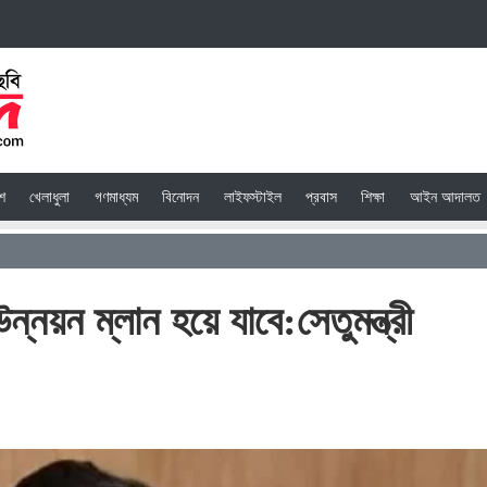
েশ
খেলাধুলা
গণমাধ্যম
বিনোদন
লাইফস্টাইল
প্রবাস
শিক্ষা
আইন আদালত
্নয়ন ম্লান হয়ে যাবে:সেতুমন্ত্রী