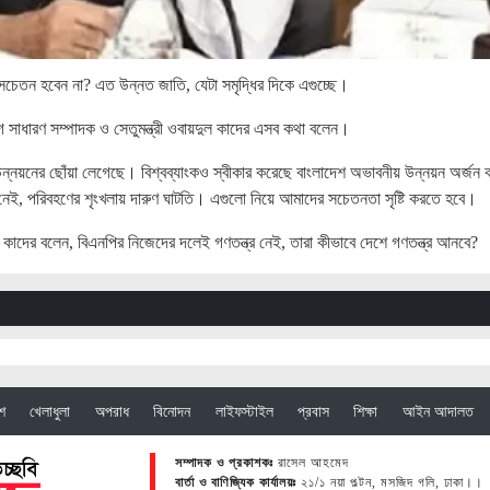
সচেতন হবেন না? এত উন্নত জাতি, যেটা সমৃদ্ধির দিকে এগুচ্ছে।
গ সাধারণ সম্পাদক ও সেতুমন্ত্রী ওবায়দুল কাদের এসব কথা বলেন।
য় উন্নয়নের ছোঁয়া লেগেছে। বিশ্বব্যাংকও স্বীকার করেছে বাংলাদেশ অভাবনীয় উন্নয়ন অর্জ
 নেই, পরিবহণের শৃংখলায় দারুণ ঘাটতি। এগুলো নিয়ে আমাদের সচেতনতা সৃষ্টি করতে হবে।
াদের বলেন, বিএনপির নিজেদের দলেই গণতন্ত্র নেই, তারা কীভাবে দেশে গণতন্ত্র আনবে?
েশ
খেলাধুলা
অপরাধ
বিনোদন
লাইফস্টাইল
প্রবাস
শিক্ষা
আইন আদালত
সম্পাদক ও প্রকাশকঃ
রাসেল আহমেদ
বার্তা ও বাণিজ্যিক কার্যালয়ঃ
২১/১ নয়া পল্টন, মসজিদ গলি, ঢাকা।।