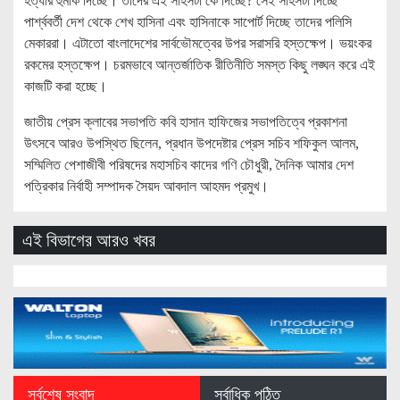
হত্যার হুমকি দিচ্ছে। তাদের এই সাহসটা কে দিচ্ছে? সেই সাহসটা দিচ্ছে
পার্শ্ববর্তী দেশ থেকে শেখ হাসিনা এবং হাসিনাকে সাপোর্ট দিচ্ছে তাদের পলিসি
মেকাররা। এটাতো বাংলাদেশের সার্বভৌমত্বের উপর সরাসরি হস্তক্ষেপ। ভয়ংকর
রকমের হস্তক্ষেপ। চরমভাবে আন্তর্জাতিক রীতিনীতি সমস্ত কিছু লঙ্ঘন করে এই
কাজটি করা হচ্ছে।
জাতীয় প্রেস ক্লাবের সভাপতি কবি হাসান হাফিজের সভাপতিত্বে প্রকাশনা
উৎসবে আরও উপস্থিত ছিলেন, প্রধান উপদেষ্টার প্রেস সচিব শফিকুল আলম,
সম্মিলিত পেশাজীবী পরিষদের মহাসচিব কাদের গণি চৌধুরী, দৈনিক আমার দেশ
পত্রিকার নির্বাহী সম্পাদক সৈয়দ আবদাল আহমদ প্রমুখ।
এই বিভাগের আরও খবর
সর্বশেষ সংবাদ
সর্বাধিক পঠিত