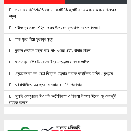
৩১ দফার প্রতিশ্রুতি রক্ষা না করাই কি জুলাই সনদ অক্ষরে অক্ষরে পালনের
নমুনা
শরীয়তপুর জেলা মহিলা দলের উদ্যোগে বৃক্ষরোপণ ও চাল বিতরণ
শাক ধুতে গিয়ে গৃহবধূর মৃত্যু
যুবদল নেতাকে হত্যা করে লাশ গুমের চেষ্টা, থানায় মামলা
জামালপুর এপির উদ্যোগে বিশ্ব মাতৃদুগ্ধ সপ্তাহ পালিত
স্বেচ্ছাসেবক দল নেতা বিল্লাল হত্যায় সাবেক কাউন্সিলর হাবিব গ্রেপ্তার
নোয়াখালীতে তিন হত্যা মামলার আসামি গ্রেপ্তার
জুলাই যোদ্ধাদের সিএনজি অটোরিকশা ও রিকশা উপহার দিলেন প্রধানমন্ত্রী
তারেক রহমান
জ্বালানি সেক্টরকে অস্থিতিশীল করার চেষ্টা করছে একটি চক্র: প্রধানমন্ত্রী
নোয়াখালীতে ৯৭৯০ ইয়াবাসহ দুই পাচারকারী গ্রেপ্তার