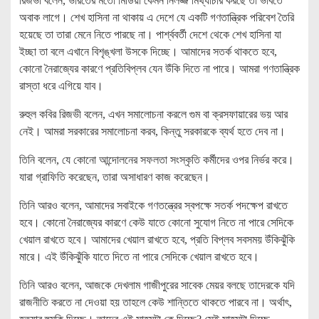
রিজভী বলেন, ভারতের মতো মিডিয়া কেমন নির্লজ্জ মিথ্যাচার করছে তা ভাবতে
অবাক লাগে। শেখ হাসিনা না থাকায় এ দেশে যে একটি গণতান্ত্রিক পরিবেশ তৈরি
হয়েছে তা তারা মেনে নিতে পারছে না। পার্শ্ববর্তী দেশে থেকে শেখ হাসিনা যা
ইচ্ছা তা বলে এখানে বিশৃঙ্খলা উসকে দিচ্ছে। আমাদের সতর্ক থাকতে হবে,
কোনো নৈরাজ্যের কারণে প্রতিবিপ্লব যেন উঁকি দিতে না পারে। আমরা গণতান্ত্রিক
রাস্তা ধরে এগিয়ে যাব।
রুহুল কবির রিজভী বলেন, এখন সমালোচনা করলে গুম বা ক্রসফায়ারের ভয় আর
নেই। আমরা সরকারের সমালোচনা করব, কিন্তু সরকারকে ব্যর্থ হতে দেব না।
তিনি বলেন, যে কোনো আন্দোলনের সফলতা সংস্কৃতি কর্মীদের ওপর নির্ভর করে।
যারা গ্রাফিতি করেছেন, তারা অসাধারণ কাজ করেছেন।
তিনি আরও বলেন, আমাদের সবাইকে গণতন্ত্রের স্বপক্ষে সতর্ক পদক্ষেপ রাখতে
হবে। কোনো নৈরাজ্যের কারণে কেউ যাতে কোনো সুযোগ নিতে না পারে সেদিকে
খেয়াল রাখতে হবে। আমাদের খেয়াল রাখতে হবে, প্রতি বিপ্লব সবসময় উঁকিঝুঁকি
মারে। এই উঁকিঝুঁকি যাতে দিতে না পারে সেদিকে খেয়াল রাখতে হবে।
তিনি আরও বলেন, আজকে দেখলাম গাজীপুরের সাবেক মেয়র বলছে তাদেরকে যদি
রাজনীতি করতে না দেওয়া হয় তাহলে কেউ শান্তিতে থাকতে পারবে না। অর্থাৎ,