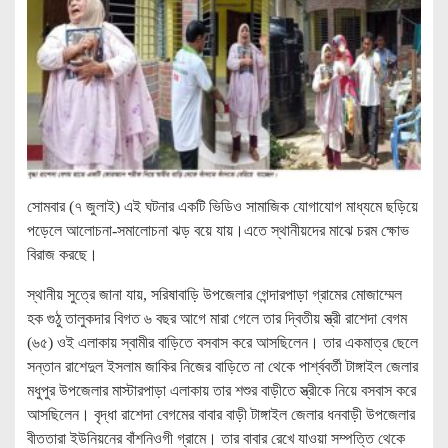
সোমবার (৭ জুলাই) এই ঘটনার একটি ভিডিও সামাজিক যোগাযোগ মাধ্যমে ছড়িয়ে
পড়েলে আলোচনা-সমালোচনা ঝড় বয়ে যায়।এতে স্থানীয়দের মাঝে চরম ক্ষোভ
বিরাজ করছে।
স্থানীয় সুত্রে জানা যায়, সরিষাবাড়ি উপজেলার গেন্দারপাড়া গ্রামের মোজাম্মেল
হক গুঠু তালুকদার বিগত ৬ বছর আগে মারা গেলে তার দ্বিতীয় স্ত্রী রাশেদা বেগম
(৬৫) ওই এলাকায় স্বামীর বাড়িতে বসবাস করে আসছিলেন। তার একমাত্র ছেলে
সন্তান রাশেদুল ইসলাম জাকির নিজের বাড়িতে না থেকে পার্শ্ববর্তী টাঙ্গাইল জেলার
মধুপুর উপজেলার মাস্টারপাড়া এলাকায় তার শশুর বাড়ীতে স্ত্রীকে নিয়ে বসবাস করে
আসছিলেন। বৃদ্ধা রাশেদা বেগমের বাবার বাড়ী টাঙ্গাইল জেলার ধনবাড়ী উপজেলার
বীততারা ইউনিয়নের বাঁশনিওগী গ্রামে। তার বাবার রেখে যাওয়া সম্পত্তি থেকে