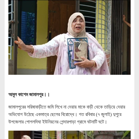
আবুল কাশেম জামালপুর।।
জামালপুরের সরিষাবাড়ীতে জমি লিখে না দেয়ায় মাকে বাড়ী থেকে তাড়িয়ে দেয়ার
অভিযোগ উঠেছে একমাত্র ছেলের বিরোদ্ধে। গত রবিবার (৭ জুলাই) দুপুরে
উপজেলার পোগলদিঘা ইউনিয়নের গেন্দারপাড়া গ্রামে ঘটনাটি ঘটে।