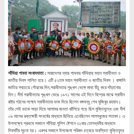
সাঁথিয়া পাবনা সংবাদদাতা :
সারাদেশর ন্যায় পাবনার সাঁথিয়ায় মহান স্বাধীনতা ও
জাতীয় দিবস পালিত হয়ে। এটি ৫২তম মহান স্বাধীনতা ও জাতীয় দিবস । বাঙ্গালি
জাতির সবচেয়ে গৌরবের দিন,পরাধীনতার শৃঙ্খল ভেঙ্গে মাথা উঁচু করে দাঁড়ানোর
দিন। দীর্ঘ পরাধীনতার শৃঙ্খল ভেঙে ১৯৭১ সালের এই দিনে বিশ্বের মাঝে স্বাধীন
রাষ্ট্র গঠনের লক্ষ্যে স্বাধীনতার ডাক দিয়ে ছিলেন বঙ্গবন্ধু শেখ মুজিবুর রহমান।
তাঁর সেই ডাকে সাড়া দিয়ে আপামর জনতা ঝাঁপিয়ে পড়ে ছিল মুক্তিযুদ্ধে এবং দীর্ঘ
০৯ মাসের রক্তক্ষয়ী সংঘর্ষের মাধ্যমে ছিনিয়ে এনেছিলেন লালসবুজের পতাকা। এ
উপলক্ষ্যে প্রথমে সকালে সাঁথিয়া পুলিশ ষ্টেশনে ৩১বার তোপধ্বনীর মাধ্যমে
দিবসটির সুচনা হয়। এরপর সকালে উপজেলা পরিষদ চত্বরে অবস্থিত মুক্তিযুদ্ধ