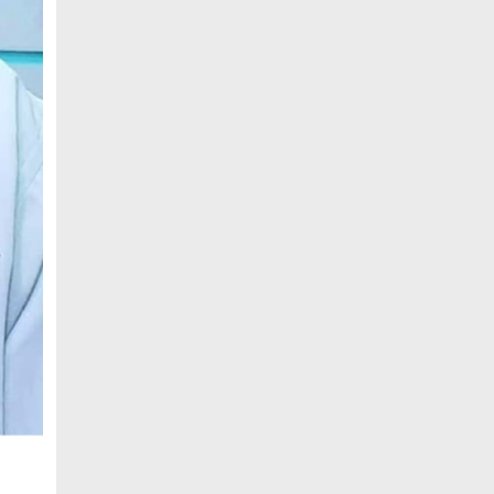
ও ‘এডু উইংস হাব’-এর নতুন যাত্রা
জুলাই সনদ বাস্তবায়নের দাবিতে মনোহরগঞ্জে
জামায়াতের গণমিছিল ও সমাবেশ
সাপাহারে তুচ্ছ ঘটনায় দম্পতি কে পিটিয়ে জখম
এককালের আপোষহীন বিএনপি এখন
আপোসকামী হয়ে জনরায় উপেক্ষা করছে
মোবাইল রেডিয়েশনের কারণে কোনো ধরনের
স্বাস্থ্যঝুঁকি নেই : বিটিআরসি কমিশনার
জাতিসংঘের হিসাব ও সরকারি গেজেটের বাইরে
থাকা ৫৬৪ নিহতের পরিচয় প্রকাশের দাবি
বিসিআরএসের
আগামী ৭ আগস্ট অনুরাগের প্রথম
প্রতিষ্ঠাবার্ষিকী
গণভোটের রায়ের আলোকে জুলাই জাতীয় সনদ
বাস্তবায়ন করতে হবে – খেলাফত মজলিস