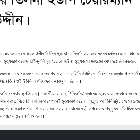
চেয়ারম্যান মোসলেম উদ্দীন দির্ঘদিন দুরারোগ্য কিডনি ড্যামেজ সমস্যাজনিত রোগে ভোগের
 মৃত্যুবরণ করেছেন,(ইন্নালিল্লাহি….রাজিউন) মৃত্যুকালে মরহুমের বয়স হয়েছিল ৫৬বছর।
জয়লাভ করার পর জনগনের ভালবাসার সাড়া পেয়ে তিনি ইউনিয়ন পরিষদ চেয়ারম্যান পদে প্রতিদ্
তমানে তিনি ওই ইউনিয়ন পরিষদের চেয়ারম্যান ছিলেন।
কিডনি সমস্যায় ভুগছিলেন। পরবর্তীতে তার দু’টি কিডনিই ড্যামেজ হওয়ায় তাকে মাঝে মধ্যে
করতে গিয়ে তিনি শনিবারে সেখানেই মৃত্যুবরণ করেন। মৃত্যুর পর তিনি স্ত্রী, ২ছেলে ১মে
হুমের জানাজা নামাজ শেষে তার মরাদেহ তার গ্রামের বাড়ী উপজেলার বাবুপুরের পারিবারিক কব
ান হোসেন মন্ডল জানিয়েছেন।