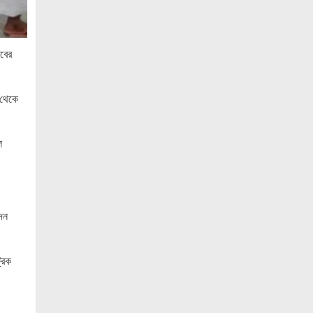
ও ‘এডু উইংস হাব’-এর নতুন যাত্রা
জুলাই সনদ বাস্তবায়নের দাবিতে মনোহরগঞ্জে
জামায়াতের গণমিছিল ও সমাবেশ
বের
সাপাহারে তুচ্ছ ঘটনায় দম্পতি কে পিটিয়ে জখম
 থেকে
এককালের আপোষহীন বিএনপি এখন
আপোসকামী হয়ে জনরায় উপেক্ষা করছে
ল
মোবাইল রেডিয়েশনের কারণে কোনো ধরনের
স্বাস্থ্যঝুঁকি নেই : বিটিআরসি কমিশনার
জাতিসংঘের হিসাব ও সরকারি গেজেটের বাইরে
থাকা ৫৬৪ নিহতের পরিচয় প্রকাশের দাবি
দন
বিসিআরএসের
আগামী ৭ আগস্ট অনুরাগের প্রথম
রিক
প্রতিষ্ঠাবার্ষিকী
গণভোটের রায়ের আলোকে জুলাই জাতীয় সনদ
বাস্তবায়ন করতে হবে – খেলাফত মজলিস